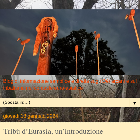
Blog di informazione semplice e diretta sugli Dèi arcani e sul
tribalismo nel contesto euro-asiatico
▼
giovedì 18 gennaio 2024
Tribù d’Eurasia, un’introduzione