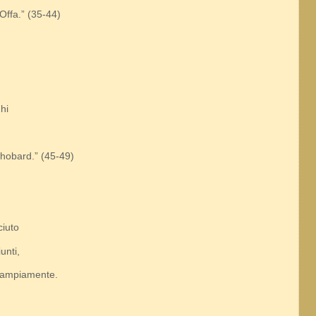
 Offa.” (35-44)
hi
hobard.” (45-49)
ciuto
unti,
i ampiamente.