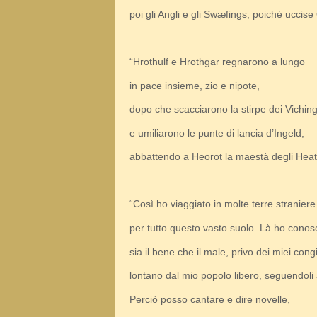
poi gli Angli e gli Swæfings, poiché uccise
“Hrothulf e Hrothgar regnarono a lungo
in pace insieme, zio e nipote,
dopo che scacciarono la stirpe dei Viching
e umiliarono le punte di lancia d’Ingeld,
abbattendo a Heorot la maestà degli Heat
“Così ho viaggiato in molte terre straniere
per tutto questo vasto suolo. Là ho conos
sia il bene che il male, privo dei miei congi
lontano dal mio popolo libero, seguendol
Perciò posso cantare e dire novelle,