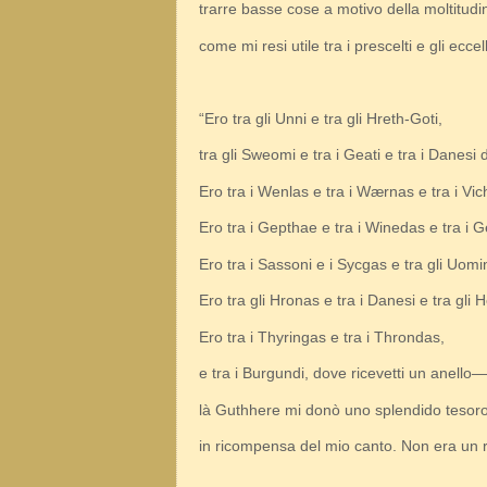
trarre basse cose a motivo della moltitudi
come mi resi utile tra i prescelti e gli eccel
“Ero tra gli Unni e tra gli Hreth-Goti,
tra gli Sweomi e tra i Geati e tra i Danesi 
Ero tra i Wenlas e tra i Wærnas e tra i Vic
Ero tra i Gepthae e tra i Winedas e tra i Ge
Ero tra i Sassoni e i Sycgas e tra gli Uomi
Ero tra gli Hronas e tra i Danesi e tra gli
Ero tra i Thyringas e tra i Throndas,
e tra i Burgundi, dove ricevetti un anello—
là Guthhere mi donò uno splendido tesoro
in ricompensa del mio canto. Non era un r