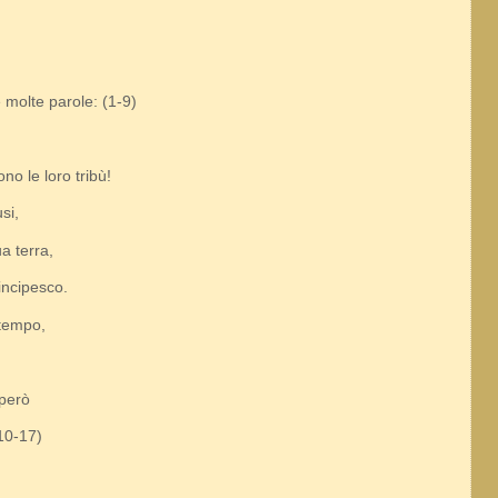
re molte parole: (1-9)
no le loro tribù!
si,
a terra,
incipesco.
 tempo,
sperò
(10-17)