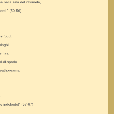
ne nella sala del idromele,
lenti.” (50-56)
del Sud.
hinghi.
fflas.
ni-di-spada.
 Heathoreams.
,
e indolente!” (57-67)