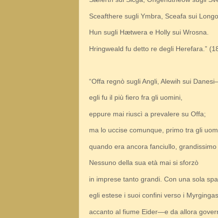
Sceafthere sugli Ymbra, Sceafa sui Longo
Hun sugli Hætwera e Holly sui Wrosna.
Hringweald fu detto re degli Herefara.” (1
“Offa regnò sugli Angli, Alewih sui Danes
egli fu il più fiero fra gli uomini,
eppure mai riuscì a prevalere su Offa;
ma lo uccise comunque, primo tra gli uomi
quando era ancora fanciullo, grandissimo t
Nessuno della sua età mai si sforzò
in imprese tanto grandi. Con una sola sp
egli estese i suoi confini verso i Myrginga
accanto al fiume Eider—e da allora gover