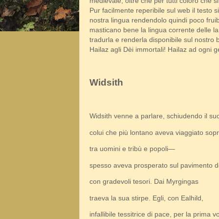
medievale, oltre che per tutti coloro che si
Pur facilmente reperibile sul web il testo s
nostra lingua rendendolo quindi poco fruib
masticano bene la lingua corrente delle l
tradurla e renderla disponibile sul nostro
Hailaz agli Dèi immortali! Hailaz ad ogni ge
Widsith
Widsith venne a parlare, schiudendo il suo
colui che più lontano aveva viaggiato sopr
tra uomini e tribù e popoli—
spesso aveva prosperato sul pavimento de
con gradevoli tesori. Dai Myrgingas
traeva la sua stirpe. Egli, con Ealhild,
infallibile tessitrice di pace, per la prima v