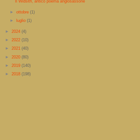
Il Widsith, antico poema anglosassone
►
ottobre
(1)
►
luglio
(1)
►
2024
(4)
►
2022
(10)
►
2021
(40)
►
2020
(80)
►
2019
(140)
►
2018
(198)