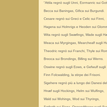
“Attila regnò sugli Unni, Eormanric sui Got
Becca sui Baningas, Gifica sui Burgundi.
Cesare regnò sui Greci e Celic sui Finni,
Hagena sui Holmrigs e Heoden sui Glom
Wita regnò sugli Swæfings, Wade sugli Hæ
Meaca sui Myrgingas, Mearchealf sugli H
Theodric regnò sui Franchi, Thyle sui Ro
Breoca sui Brondings, Billing sui Werns.
Oswine regnò sugli Eows, e Gefwulf sugli 
Finn Folcwalding, la stirpe dei Frisoni.
Sigehere regnò più a lungo dei Danesi de
Hnæf sugli Hockings, Helm sui Wulfings,
Wald sui Wohings, Wod sui Thyrings,
Sæferth sui Sicga, Ongendtheow sugli Sv