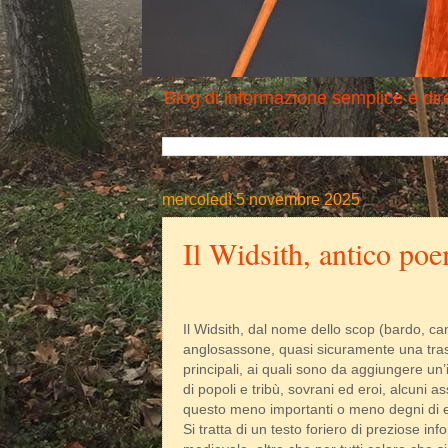
Blog di informazione semplice e dire
mercoledì 5 novembre 2025
Il Widsith, antico po
Il Widsith, dal nome dello scop (bardo, can
anglosassone, quasi sicuramente una trascri
principali, ai quali sono da aggiungere un
di popoli e tribù, sovrani ed eroi, alcuni as
questo meno importanti o meno degni di e
Si tratta di un testo foriero di preziose in