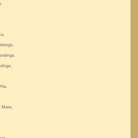
i,
ms.
lsings,
undings.
ndings,
Yta,
l Mare,
ear,