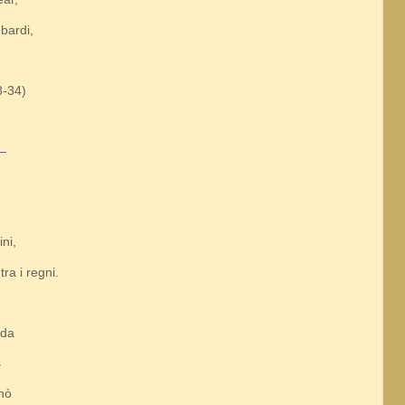
bardi,
8-34)
i—
ni,
ra i regni.
ada
s
nò