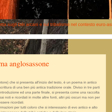
tta sugli Dèi arcani e sul tribalismo nel contesto euro-as
ema anglosassone
tore) che si presenta all’inizio del testo, è un poema in antico
ttura di una ben più antica tradizione orale. Diviso in tre parti
’introduzione ed una parte finale, si presenta come una raccolta
sai noti e ricordati in molte altre fonti, altri più oscuri ma non per
ssere ricordati.
formazioni per tutti coloro che si interessano di evo antico e alto