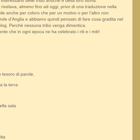
 interessano delle tribù antiche e della loro storia.
i rivelava, almeno fino ad oggi, privo di una traduzione nella
ile anche per coloro che per un motivo o per l’altro non
ande d’Anglia e abbiamo quindi pensato di fare cosa gradita nel
 blog. Perché nessuna tribù venga dimentica.
nte che in ogni epoca ne ha celebrato i riti e i miti!
 tesoro di parole,
a la terra
lla sala
olta