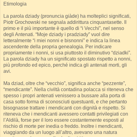
Etimologia
La parola dziady (pronuncia giàde) ha molteplici significati,
Piotr Grochowski ne segnala addirittura cinquantasette. Il
primo e il più importante è quello di “i Vecchi”, nel senso
degli Antenati. “Moje dziady i pradziady” vuol dire
letteralmente “i miei nonni e bisnonni” e indica la linea
ascendente della propria genealogia. Per indicare
propriamente i nonni, si usa piuttosto il diminutivo “dziadki”.
La parola dziady ha un significato spostato rispetto a nonni,
più profondo ed epico, perché indica gli antenati morti, gli
avi.
Ma dziad, oltre che “vecchio”, significa anche “pezzente”,
“mendicante”. Nella civiltà contadina polacca si riteneva che
spesso i propri antenati venissero a bussare alla porta di
casa sotto forma di sconosciuti questuanti, e che pertanto
bisognasse trattare i mendicanti con dignità e rispetto. Si
riteneva che i mendicanti avessero contatti privilegiati con
l’Aldilà, forse per il loro essere costantemente esposti al
rischio di morte per inedia o freddo. Inoltre i mendicanti,
viaggiando da un luogo all’altro, avevano una natura