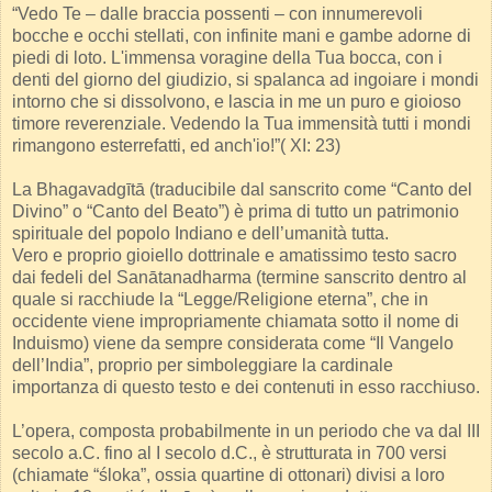
“Vedo Te – dalle braccia possenti – con innumerevoli
bocche e occhi stellati, con infinite mani e gambe adorne di
piedi di loto. L'immensa voragine della Tua bocca, con i
denti del giorno del giudizio, si spalanca ad ingoiare i mondi
intorno che si dissolvono, e lascia in me un puro e gioioso
timore reverenziale. Vedendo la Tua immensità tutti i mondi
rimangono esterrefatti, ed anch'io!”( XI: 23)
La Bhagavadgītā (traducibile dal sanscrito come “Canto del
Divino” o “Canto del Beato”) è prima di tutto un patrimonio
spirituale del popolo Indiano e dell’umanità tutta.
Vero e proprio gioiello dottrinale e amatissimo testo sacro
dai fedeli del Sanātanadharma (termine sanscrito dentro al
quale si racchiude la “Legge/Religione eterna”, che in
occidente viene impropriamente chiamata sotto il nome di
Induismo) viene da sempre considerata come “Il Vangelo
dell’India”, proprio per simboleggiare la cardinale
importanza di questo testo e dei contenuti in esso racchiuso.
L’opera, composta probabilmente in un periodo che va dal III
secolo a.C. fino al I secolo d.C., è strutturata in 700 versi
(chiamate “śloka”, ossia quartine di ottonari) divisi a loro