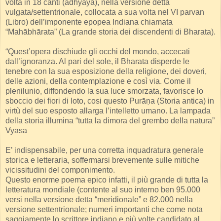
volta in 18 canti (adhyāya), nella versione detta
vulgata/settentrionale, collocata a sua volta nel VI parvan
(Libro) dell’imponente epopea Indiana chiamata
“Mahābhārata” (La grande storia dei discendenti di Bharata).
“Quest’opera dischiude gli occhi del mondo, accecati
dall’ignoranza. Al pari del sole, il Bharata disperde le
tenebre con la sua esposizione della religione, dei doveri,
delle azioni, della contemplazione e così via. Come il
plenilunio, diffondendo la sua luce smorzata, favorisce lo
sboccio dei fiori di loto, cosi questo Purāṇa (Storia antica) in
virtù del suo esposto allarga l’intelletto umano. La lampada
della storia illumina “tutta la dimora del grembo della natura”
Vyāsa
E’ indispensabile, per una corretta inquadratura generale
storica e letteraria, soffermarsi brevemente sulle mitiche
vicissitudini del componimento.
Questo enorme poema epico infatti, il più grande di tutta la
letteratura mondiale (contente al suo interno ben 95.000
versi nella versione detta “meridionale” e 82.000 nella
versione settentrionale; numeri importanti che come nota
saggiamente lo scrittore indiano e più volte candidato al