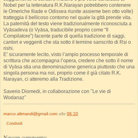
Nobel per la letteratura R.K.Narayan potrebbero contenere
le Omeriche Iliade e Odissea riunite assieme ben otto volte)
tratteggia il bellicoso contorno nel quale la gītā prende vita.
La paternità del testo viene tradizionalmente riconosciuta a
Vyāsadeva (o Vyāsa, traducibile proprio come “Il
Compilatore”) facente parte di quella tradizione di saggi,
cantori e veggenti che sta sotto il termine sanscrito di Ṛṣi o
rishi.
E’ sicuramente lecito, visto l’ampio processo temporale di
scrittura che accompagna l’opera, credere che sotto il nome
di Vyāsa stia una denominazione generica piuttosto che una
singola persona ma noi, proprio come il già citato R.K.
Narayan, ci atteremo alla Tradizione.
Saverio Diomedi, in collaborazione con "Le vie di
Wodanaz"
marco.alimandi@gmail.com
alle
06:10
Condividi
Nessun commento: