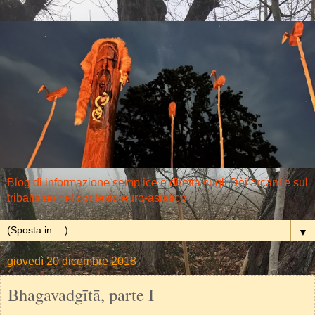
Blog di informazione semplice e diretta sugli Dèi arcani e sul
tribalismo nel contesto euro-asiatico
▼
giovedì 20 dicembre 2018
Bhagavadgītā, parte I