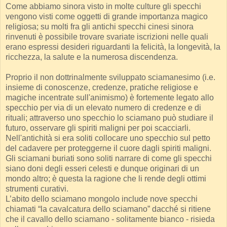
Come abbiamo sinora visto in molte culture gli specchi
vengono visti come oggetti di grande importanza magico
religiosa; su molti fra gli antichi specchi cinesi sinora
rinvenuti è possibile trovare svariate iscrizioni nelle quali
erano espressi desideri riguardanti la felicità, la longevità, la
ricchezza, la salute e la numerosa discendenza.
Proprio il non dottrinalmente sviluppato sciamanesimo (i.e.
insieme di conoscenze, credenze, pratiche religiose e
magiche incentrate sull'animismo) è fortemente legato allo
specchio per via di un elevato numero di credenze e di
rituali; attraverso uno specchio lo sciamano può studiare il
futuro, osservare gli spiriti maligni per poi scacciarli.
Nell'antichità si era soliti collocare uno specchio sul petto
del cadavere per proteggerne il cuore dagli spiriti maligni.
Gli sciamani buriati sono soliti narrare di come gli specchi
siano doni degli esseri celesti e dunque originari di un
mondo altro; è questa la ragione che li rende degli ottimi
strumenti curativi.
L’abito dello sciamano mongolo include nove specchi
chiamati “la cavalcatura dello sciamano” dacché si ritiene
che il cavallo dello sciamano - solitamente bianco - risieda