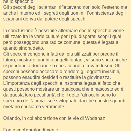
nello specchio.
Gli specchi degli sciamani riflettevano non solo l’esterno ma
anche l’interno ed i segreti degli uomini; l’onniscienza degli
sciamani deriva dal potere degli specchi.
In conclusione è possibile affermare che lo specchio viene
utilizzato fra le varie culture per i più disparati scopi i quali
però posseggono una radice comune; questa è legata a
quanto sinora detto.
Gli specchi vengono infatti dai più utilizzati per predire il
futuro, mostrare luoghi o oggetti lontani; vi sono specchi che
rispondono a domande o che aiutano a trovare tesori. Gli
specchi possono accecare o rendere gli oggetti invisibili,
possono esaudire desideri o restituire la giovinezza.
L'importanza degli specchi è insomma legata al fatto che
questi possono mostrare un qualcosa che è nascosto ed è
da questa loro peculiarità che il detto "gli occhi sono lo
specchio dell’anima" si è sviluppato dacché i nostri sguardi
rivelano chi siamo veramente.
Orlando, in collaborazione con le vie di Wodanaz
Fonte ed Approfondimenti: