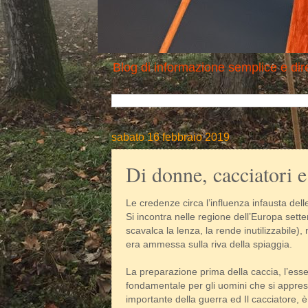
Blog di informazione semplice e dire
sabato 16 febbraio 2019
Di donne, cacciatori e
Le credenze circa l’influenza infausta del
Si incontra nelle regione dell’Europa sette
scavalca la lenza, la rende inutilizzabile)
era ammessa sulla riva della spiaggia.
La preparazione prima della caccia, l’esse
fondamentale per gli uomini che si appre
importante della guerra ed Il cacciatore, 