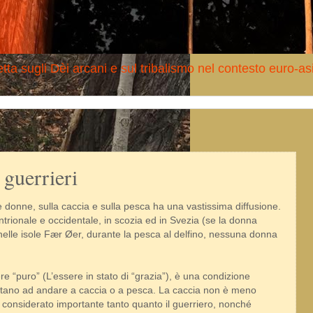
tta sugli Dèi arcani e sul tribalismo nel contesto euro-as
 guerrieri
le donne, sulla caccia e sulla pesca ha una vastissima diffusione.
ntrionale e occidentale, in scozia ed in Svezia (se la donna
, nelle isole Fær Øer, durante la pesca al delfino, nessuna donna
re “puro” (L’essere in stato di “grazia”), è una condizione
stano ad andare a caccia o a pesca. La caccia non è meno
è considerato importante tanto quanto il guerriero, nonché