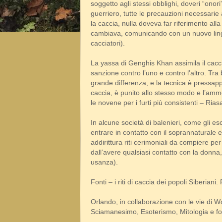
soggetto agli stessi obblighi, doveri “onori
guerriero, tutte le precauzioni necessarie 
la caccia, nulla doveva far riferimento alla
cambiava, comunicando con un nuovo lingua
cacciatori).
La yassa di Genghis Khan assimila il cacci
sanzione contro l’uno e contro l’altro. T
grande differenza, e la tecnica è pressappo
caccia, è punito allo stesso modo e l’amme
le novene per i furti più consistenti – Ria
In alcune società di balenieri, come gli es
entrare in contatto con il soprannaturale 
addirittura riti cerimoniali da compiere per
dall’avere qualsiasi contatto con la donna,
usanza).
Fonti – i riti di caccia dei popoli Siberiani. 
Orlando, in collaborazione con le vie di 
Sciamanesimo, Esoterismo, Mitologia e fo