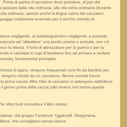
”. Prima di partire il cacciatore deve prendere, al pari del
a passare dalla vita ordinaria, alla vita extra-ordinaria (durante
 vita ordinaria, spesso anche la lingua nativa dei cacciatori
ggio totalmente inventato per il cerchio ristretto di
atore negligente, al soldato/guerriero negligente, e prevede
ra braccare ed “abbattere” una preda umana o animale, non c’è
co la stessa. Il furto di attrezzature per la guerra o per la
nda è calcolata in capi di bestiame fino ad arrivare a recitare
sanovsky, fundamental principles.
chimesi di tigara, vengono frequentati corsi fin da bambini per
e vengono iniziati da un cacciatore. Alcune società hanno
 la prima caccia. Altre tribù di cacciatori si astengono addirittura
 il giorno prima della caccia (altri invece non hanno questa
Per altre fonti consultare il libro stesso.
Wodanaz, dal gruppo Facebook Yggdrasill- Stregoneria,
lklore, che consigliamo senza riserve