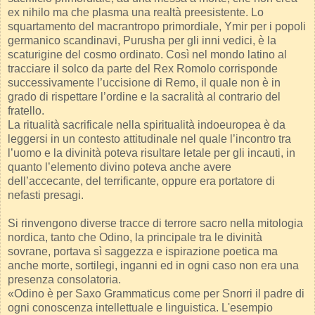
ex nihilo ma che plasma una realtà preesistente. Lo
squartamento del macrantropo primordiale, Ymir per i popoli
germanico scandinavi, Purusha per gli inni vedici, è la
scaturigine del cosmo ordinato. Così nel mondo latino al
tracciare il solco da parte del Rex Romolo corrisponde
successivamente l’uccisione di Remo, il quale non è in
grado di rispettare l’ordine e la sacralità al contrario del
fratello.
La ritualità sacrificale nella spiritualità indoeuropea è da
leggersi in un contesto attitudinale nel quale l’incontro tra
l’uomo e la divinità poteva risultare letale per gli incauti, in
quanto l’elemento divino poteva anche avere
dell’accecante, del terrificante, oppure era portatore di
nefasti presagi.
Si rinvengono diverse tracce di terrore sacro nella mitologia
nordica, tanto che Odino, la principale tra le divinità
sovrane, portava sì saggezza e ispirazione poetica ma
anche morte, sortilegi, inganni ed in ogni caso non era una
presenza consolatoria.
«Odino è per Saxo Grammaticus come per Snorri il padre di
ogni conoscenza intellettuale e linguistica. L'esempio