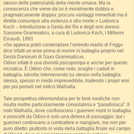
stesso delle potenzialità della mente umana. Ma la
conoscenza che viene da lui è moralmente dubbia e
pragmaticamente doppia: procura vantaggi immediati ma è
diretta comunque alla violenza e alla morte.» Ludovica
Koch – Introduzione a Gesta dei Re e degli eroi danesi,
Sassone Grammatico, a cura di Ludovica Koch, I Millenni
Einaudi, 1993
«Se appena potrò contemplare l’orrendo marito di Frigg»
dice infatti un eroe prima di morire in battaglia proprio nel
Gesta Danorum di Saxo Grammaticus.
Odino infatti è una divinità psicopompa e anche per questo
iniziatica. È Odino che, come noto, sceglie i caduti in
battaglia, talvolta intervenendo lui stesso nella battaglia
stessa, spesso in modo imprevedibile, tradendo i propri eroi
per poi portarli nel mitico Walhalla.
Tale prospettiva oltremondana per le fonti nordiche non
risulta inoltre particolarmente consolatoria e “paradisiaca”. Il
noto Walhalla, dove confluiscono i guerrieri morti in battaglia
e prescelti da Odino è solo una dimora di passaggio: qui i
guerrieri continuano a combattere e mangiare, ma non per
puro diletto: piuttosto in vista della battaglia finale sul campo