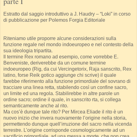
parte I
Estratto dal saggio introduttivo a J. Haudry – “Loki” in corso
di pubblicazione per Polemos Forgia Editoriale
Riteniamo utile proporre alcune considerazioni sulla
funzione regale nel mondo indoeuropeo e nel contesto della
sua ideologia tripartita.
Il termine Rex romano ad esempio, come vorrebbe E.
Benveniste, deriverebbe da un comune termine
indoeuropeo (Rig, da cui Vercingetorix, Raja sanscrito, Rex
latino, forse Reik gotico aggiunge chi scrive) il quale
farebbe riferimento alla funzione primordiale del sovrano di
tracciare una linea retta, stabilendo così un confine sacro,
un limite ed una regola. Stabilirebbe in altre parole un
ordine sacro; ordine il quale, in sanscrito rta, si collega
semanticamente anche al rito.
Ma cos’è dunque tale rito? Per Mircea Eliade il rito è un
nuovo inizio che invera nuovamente l’origine nella storia,
permettendo dunque quell’irruzione del sacro nella vicenda
terrestre. L’origine corrisponde cosmologicamente ad un
sacrificio primordiale, ad una messa a morte, che non crea