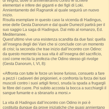
di Wigrid, dove si annienteranno contro le schiere
elementari e infere dei giganti e dei figli di Loki.
Annientamento del Ragnarok al quale seguirà un nuovo
inizio.
Risulta esemplare in questo caso la vicenda di Hadingus,
eroe delle Gesta Danorum e dal quale Dumezil partirà per il
suo saggio La saga di Hadingus. Dal mito al romanzo, Ed.
Mediterranee.
Quest’ultimo vive una esistenza scandita da due fasi: quella
all’insegna degli dei Vani che si conclude con un momento
di crisi; la seconda che trae inizio dall’incontro con Odino:
da questo momento la sua vita è all’insegna del sacrificio,
così come recita la profezia che Odino stesso gli rivolge
(Gesta Danorum, I, VI, 8):
«Affronta con tutte le forze un leone furioso, consueto a fare
a pezzi i cadaveri dei prigionieri, e confronta la forza dei tuoi
muscoli contro i suoi artigli feroci, snuda la spada a frugargli
le fibre del cuore. Poi subito accosta la bocca a succhiargli il
sangue fumante e a sbranarlo a morsi.»
La vita di Hadingus dall’incontro con Odino in poi è
costituita dunque da prove iniziatiche che quasi annientano