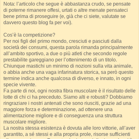
Nota: l’articolo che segue è abbastanza crudo, se pensate
di poterne rimanere offesi, urtati o altre menate pensateci
bene prima di proseguire (e, già che ci siete, valutate se
davvero questo blog fa per voi).
Cos’è la competizione?
Per noi figli del primo mondo, cresciuti e pasciuti dalla
società dei consumi, questa parola rimanda principalmente
all’ambito sportivo, a due o più atleti che secondo regole
prestabilite gareggiano per l’ottenimento di un titolo.
Chiunque mastichi un minimo di nozioni sulla vita animale,
o abbia anche una vaga infarinatura storica, sa però questo
termine indica anche qualcosa di diverso, e innato, in ogni
specie vivente.
Fa parte di noi, ogni nostra fibra muscolare è il risultato delle
lotte di chi ci ha preceduto. Siamo alti e robusti? Dobbiamo
ringraziare i nostri antenati che sono riusciti, grazie ad una
maggiore forza e determinazione, ad ottenere una
alimentazione migliore e di conseguenza una struttura
muscolare migliore.
La nostra stessa esistenza è dovuta alle loro vittorie, all’aver
garantito, a sé stessi e alla propria prole, risorse sufficienti