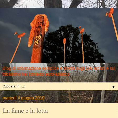
Blog di informazione semplice e diretta sugli Dèi arcani e sul
tribalismo nel contesto euro-asiatico
▼
martedì 4 giugno 2019
La fame e la lotta