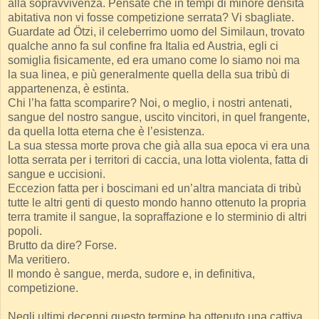
alla sopravvivenza. Pensate che in tempi di minore densità
abitativa non vi fosse competizione serrata? Vi sbagliate.
Guardate ad Ötzi, il celeberrimo uomo del Similaun, trovato
qualche anno fa sul confine fra Italia ed Austria, egli ci
somiglia fisicamente, ed era umano come lo siamo noi ma
la sua linea, e più generalmente quella della sua tribù di
appartenenza, è estinta.
Chi l’ha fatta scomparire? Noi, o meglio, i nostri antenati,
sangue del nostro sangue, uscito vincitori, in quel frangente,
da quella lotta eterna che è l’esistenza.
La sua stessa morte prova che già alla sua epoca vi era una
lotta serrata per i territori di caccia, una lotta violenta, fatta di
sangue e uccisioni.
Eccezion fatta per i boscimani ed un’altra manciata di tribù
tutte le altri genti di questo mondo hanno ottenuto la propria
terra tramite il sangue, la sopraffazione e lo sterminio di altri
popoli.
Brutto da dire? Forse.
Ma veritiero.
Il mondo è sangue, merda, sudore e, in definitiva,
competizione.
Negli ultimi decenni questo termine ha ottenuto una cattiva