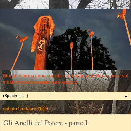
Blog di informazione semplice e diretta sugli Dèi arcani e sul
tribalismo nel contesto euro-asiatico
▼
sabato 5 ottobre 2019
Gli Anelli del Potere - parte I