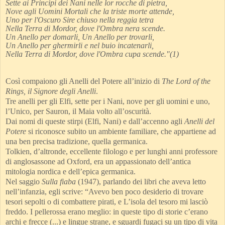
Sette ai Principi dei Nani nelle lor rocche di pietra,
Nove agli Uomini Mortali che la triste morte attende,
Uno per l'Oscuro Sire chiuso nella reggia tetra
Nella Terra di Mordor, dove l'Ombra nera scende.
Un Anello per domarli, Un Anello per trovarli,
Un Anello per ghermirli e nel buio incatenarli,
Nella Terra di Mordor, dove l'Ombra cupa scende."(1)
Così compaiono gli Anelli del Potere all’inizio di
The Lord of the
Rings, il Signore degli Anelli
.
Tre anelli per gli Elfi, sette per i Nani, nove per gli uomini e uno,
l’Unico, per Sauron, il Maia volto all’oscurità.
Dai nomi di queste stirpi (Elfi, Nani) e dall’accenno agli
Anelli del
Potere
si riconosce subito un ambiente familiare, che appartiene ad
una ben precisa tradizione, quella germanica.
Tolkien, d’altronde, eccellente filologo e per lunghi anni professore
di anglosassone ad Oxford, era un appassionato dell’antica
mitologia nordica e dell’epica germanica.
Nel saggio
Sulla fiaba
(1947), parlando dei libri che aveva letto
nell’infanzia, egli scrive: “Avevo ben poco desiderio di trovare
tesori sepolti o di combattere pirati, e L’isola del tesoro mi lasciò
freddo. I pellerossa erano meglio: in queste tipo di storie c’erano
archi e frecce (...) e lingue strane, e sguardi fugaci su un tipo di vita