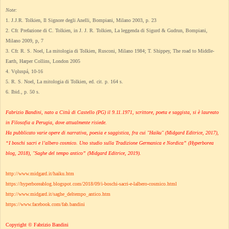
Note:
1. J.J.R. Tolkien, Il Signore degli Anelli, Bompiani, Milano 2003, p. 23
2. Cfr. Prefazione di C. Tolkien, in J. J. R. Tolkien, La leggenda di Sigurd & Gudrun, Bompiani,
Milano 2009, p, 7
3. Cfr. R. S. Noel, La mitologia di Tolkien, Rusconi, Milano 1984; T. Shippey, The road to Middle-
Earth, Harper Collins, London 2005
4. Vǫluspá, 10-16
5. R. S. Noel, La mitologia di Tolkien, ed. cit. p. 164 s.
6. Ibid., p. 50 s.
Fabrizio Bandini, nato a Città di Castello (PG) il 9.11.1971, scrittore, poeta e saggista, si è laureato
in Filosofia a Perugia, dove attualmente risiede.
Ha pubblicato varie opere di narrativa, poesia e saggistica, fra cui "Haiku" (Midgard Editrice, 2017),
“I boschi sacri e l’albero cosmico. Uno studio sulla Tradizione Germanica e Nordica” (Hyperborea
blog, 2018), "Saghe del tempo antico” (Midgard Editrice, 2019).
http://www.midgard.it/haiku.htm
https://hyperboreablog.blogspot.com/2018/09/i-boschi-sacri-e-lalbero-cosmico.html
http://www.midgard.it/saghe_deltempo_antico.htm
https://www.facebook.com/fab.bandini
Copyright © Fabrizio Bandini