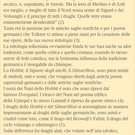
arcaico, e, soprattutto, le foreste. Ma la terra di Merlino e di Artù
era meglio, e meglio di tutto il Nord senza nome di Sigurd e dei
Volsunghi e il principe di tutti i draghi. Quelle terre erano
eminentemente desiderabili” (2).
Tanta era la passione per le antiche saghe nordiche e per i poemi
germanici che Tolkien vi attinse a piene mani per la creazione delle
sue opere, della sua
nuova mitologia
(3).
La mitologia tolkeniana ovviamente fonda le sue basi anche su altre
tradizioni, come quella celtica e quella cristiana, essendo lo stesso
autore di fede cattolica, ma la fortissima influenza della tradizione
germanica è innegabile da chiunque.
Lo
Hobbit
, il
Signore degli anelli
, il
Silmarillion
, sono pieni infatti
di simboli, miti e nomi, che vengono diretti dagli antichi poemi
sapienziali germanici e dalle antiche saghe nordiche.
I nomi dei Nani dello
Hobbit
è noto che sono ripresi dal
famoso
Dvergatal
, l’elenco dei Nani nel poema eddico
della
V
ǫ
luspá
e lo stesso Gandalf è ripreso da questo elenco (4).
I draghi dello
Hobbit
e del
Silmarillion
si assomigliano in maniera
impressionante ai draghi delle saghe germaniche, sono astuti e
crudeli come loro, come il drago del
Beowulf
e Fafnir, il drago del
ciclo volsungo e nibelungico (5).
Sulla differenza fra draghi alati, che volano nell’aria (
drakes,