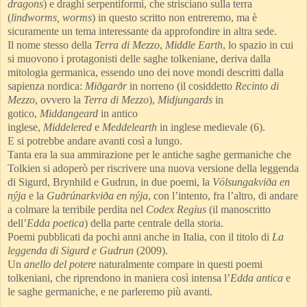
dragons
) e draghi serpentiformi, che strisciano sulla terra
(
lindworms, worms
) in questo scritto non entreremo, ma è
sicuramente un tema interessante da approfondire in altra sede.
Il nome stesso della
Terra di Mezzo
,
Middle Earth
, lo spazio in cui
si muovono i protagonisti delle saghe tolkeniane, deriva dalla
mitologia germanica, essendo uno dei nove mondi descritti dalla
sapienza nordica:
Miðgarðr
in norreno (il cosiddetto
Recinto di
Mezzo
, ovvero la
Terra di Mezzo
),
Midjungards
in
gotico,
Middangeard
in antico
inglese,
Middelered
e
Meddelearth
in inglese medievale (6).
E si potrebbe andare avanti così a lungo.
Tanta era la sua ammirazione per le antiche saghe germaniche che
Tolkien si adoperò per riscrivere una nuova versione della leggenda
di Sigurd, Brynhild e Gudrun, in due poemi, la
Völsungakviða en
nýja
e la
Guðrúnarkviða en nýja
, con l’intento, fra l’altro, di andare
a colmare la terribile perdita nel
Codex Regius
(il manoscritto
dell’
Edda poetica
) della parte centrale della storia.
Poemi pubblicati da pochi anni anche in Italia, con il titolo di
La
leggenda di Sigurd e Gudrun
(2009).
Un
anello del potere
naturalmente compare in questi poemi
tolkeniani, che riprendono in maniera così intensa l’
Edda antica
e
le saghe germaniche, e ne parleremo più avanti.