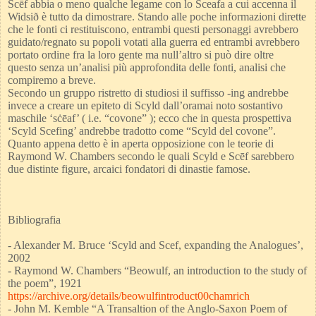
Scēf abbia o meno qualche legame con lo
Sceafa a cui accenna il
Widsi
ð
è tutto da dimostrare. Stando alle poche informazioni dirette
che le
fonti ci restituiscono, entrambi questi personaggi avrebbero
guidato/regnato su popoli votati alla
guerra ed entrambi avrebbero
portato ordine fra la loro gente ma null’altro si può dire oltre
questo
senza un’analisi più approfondita delle fonti, analisi che
compiremo a breve.
Secondo un gruppo ristretto di studiosi il suffisso -ing andrebbe
invece a creare un epiteto di Scyld
dall’oramai noto sostantivo
maschile ‘sċēaf’ ( i.e. “covone” ); ecco che in questa prospettiva
‘Scyld
Scefing’ andrebbe tradotto come “Scyld del covone”.
Quanto appena detto è in aperta opposizione
con le teorie di
Raymond W. Chambers secondo le quali Scyld e Scēf sarebbero
due distinte figure,
arcaici fondatori di dinastie famose.
Bibliografia
- Alexander M. Bruce ‘Scyld and Scef, expanding the Analogues’,
2002
- Raymond W. Chambers “Beowulf, an introduction to the study of
the poem”, 1921
https://archive.org/details/beowulfintroduct00chamrich
- John M. Kemble “A Transaltion of the Anglo-Saxon Poem of