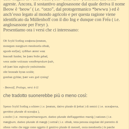
agreste. Ancora, il sostantivo anglosassone dal quale deriva il nome
Beow è
‘beow’ ( i.e. “orzo”, dal protogermanico *bewwu ) ed è
anch’esso legato al mondo agricolo e per
questa ragione viene
identificato da Müllenhoff con il dio Ing e dunque con Fréa ( i.e.
anglosassone
per Freyr ).
Presentiamo ora i versi che ci interessano:
Oft Scyld Scefing scea
þe
na
þ
reatum,
monegum mæ
gþum m
eodosetla ofteah,
egsode eorl[as], sy
ððan æ
rest wear.
feasceaft funden; h
e þæs fr
ofre gebad,
weox under wolcnum weor
ðmyndum þah
,
oð þæ
t him æghwyle ymbsittendra
ofer hronrade hyran scolde;
gomban gyldan;
þæ
t wæs god cyning!
- Beowulf, Prologo, versi 4-11
che tradotto suonerebbe più o meno così:
Spesso Scyld Scefing a schiere ( i.e. þreatum, dativo plurale di
þrēat
) di nemici
( i.e. sceaþena,
genitivo plurale di sceaþa )
,
a molte
( i.e. monegum/manegum, dativo plurale dell’aggettivo maniġ )
nationes
( i.e.
mægþum, dativo plurale di mægþ )
sottraè ( i.e. ofteah, terza persona singolare del præterito di
ofteon verbo che regge come
oggetto il genitivo plurale di meosetl, ossia meodosetla ) le panche