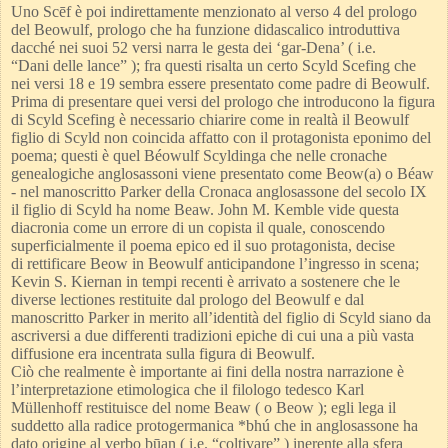
Uno Scēf è poi indirettamente menzionato al verso 4 del prologo
del Beowulf, prologo che ha
funzione didascalico introduttiva
dacché nei suoi 52 versi narra le gesta dei ‘gar-Dena’ ( i.e.
“Dani
delle lance” ); fra questi risalta un certo Scyld Scefing che
nei versi 18 e 19 sembra essere
presentato come padre di Beowulf.
Prima di presentare quei versi del prologo che introducono la figura
di Scyld Scefing è necessario
chiarire come in realtà il Beowulf
figlio di Scyld non coincida affatto con il protagonista eponimo
del
poema; questi è quel Béowulf Scyldinga che nelle cronache
genealogiche anglosassoni viene
presentato come Beow(a) o Béaw
- nel manoscritto Parker della Cronaca anglosassone del secolo
IX
il figlio di Scyld ha nome Beaw. John M. Kemble vide questa
diacronia come un errore di un
copista il quale, conoscendo
superficialmente il poema epico ed il suo protagonista, decise
di
rettificare Beow in Beowulf anticipandone l’ingresso in scena;
Kevin S. Kiernan in tempi recenti è
arrivato a sostenere che le
diverse lectiones restituite dal prologo del Beowulf e dal
manoscritto
Parker in merito all’identità del figlio di Scyld siano da
ascriversi a due differenti tradizioni epiche
di cui una a più vasta
diffusione era incentrata sulla figura di Beowulf.
Ciò che realmente è importante ai fini della nostra narrazione è
l’interpretazione etimologica che il
filologo tedesco Karl
Müllenhoff restituisce del nome Beaw ( o Beow ); egli lega il
suddetto alla
radice protogermanica *bhú che in anglosassone ha
dato origine al verbo būan ( i.e. “coltivare” )
inerente alla sfera