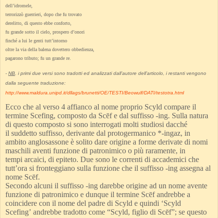
dell’idromele,
terrorizzò guerrieri, dopo che fu trovato
derelitto, di questo ebbe conforto,
fu grande sotto il cielo, prospero d’onori
finché a lui le genti tutt’intorno
oltre la via della balena dovettero obbedienza,
pagarono tributo; fu un grande re.
-
NB
. i primi due versi sono tradotti ed analizzati dall’autore dell’articolo, i restanti vengono
dalla seguente traduzione:
http://www.maldura.unipd.it/dllags/brunetti/OE/TESTI/Beowulf/DATI/testotra.html
Ecco che al verso 4 affianco al nome proprio Scyld compare il
termine Scefing, composto da Scēf e
dal suffisso -ing. Sulla natura
di questo composto si sono interrogati molti studiosi dacché
il
suddetto suffisso, derivante dal protogermanico *-ingaz, in
ambito anglosassone è solito dare
origine a forme derivate di nomi
maschili aventi funzione di patronimico o più raramente, in
tempi
arcaici, di epiteto. Due sono le correnti di accademici che
tutt’ora si fronteggiano sulla funzione che
il suffisso -ing assegna al
nome Scēf.
Secondo alcuni il suffisso -ing darebbe origine ad un nome avente
funzione di patronimico e dunque
il termine Scēf andrebbe a
coincidere con il nome del padre di Scyld e quindi ‘Scyld
Scefing’
andrebbe tradotto come “Scyld, figlio di Scēf”; se questo