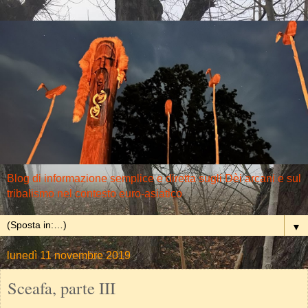
Blog di informazione semplice e diretta sugli Dèi arcani e sul
tribalismo nel contesto euro-asiatico
▼
lunedì 11 novembre 2019
Sceafa, parte III