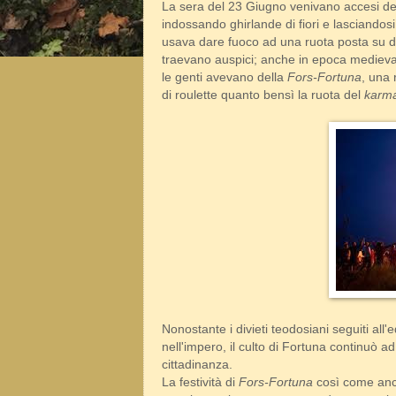
La sera del 23 Giugno venivano accesi dei g
indossando ghirlande di fiori e lasciandosi 
usava dare fuoco ad una ruota posta su di
traevano auspici; anche in epoca medieval
le genti avevano della
Fors-Fortuna
, una
di roulette quanto bensì la ruota del
karm
Nonostante i divieti teodosiani seguiti all'
nell'impero, il culto di Fortuna continuò a
cittadinanza.
La festività di
Fors-Fortuna
così come anche