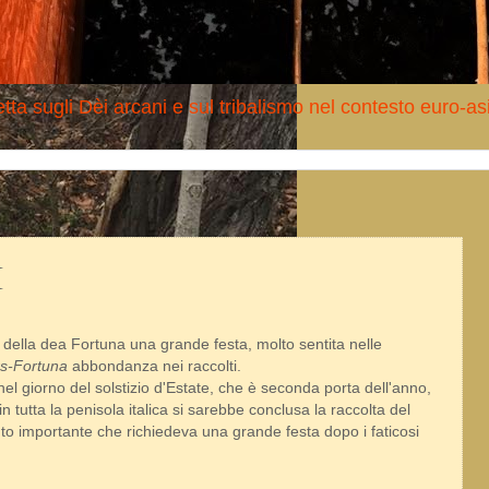
tta sugli Dèi arcani e sul tribalismo nel contesto euro-as
I
 della dea Fortuna una grande festa, molto sentita nelle
s-Fortuna
abbondanza nei raccolti.
 nel giorno del solstizio d'Estate, che è seconda porta dell'anno,
n tutta la penisola italica si sarebbe conclusa la raccolta del
o importante che richiedeva una grande festa dopo i faticosi