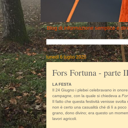
Blog di informazione semplice e dire
lunedì 6 luglio 2020
Fors Fortuna - parte I
LA FESTA
Il 24 Giugno i plebei celebravano in onore
campagne, con la quale si chiedeva a
For
Il fatto che questa festività venisse svolta
non è certo una casualità ché di lì a poco i
grano, dono divino; era questo un moment
lavori agricoli.