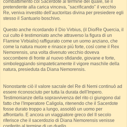
combattimento col Sacerdote al termine del quale, se il
pretendente alla carica vinceva, "sacrificando" il vecchio
Re, veniva investito dell'auctoritas divina per presiedere egli
stesso il Santuario boschivo.
Questo anche ricordando il Dio Virbius, (il Dio/Re Quercia, il
cui culto è testimoniato anche attraverso la figura di un
Flamine Virbialis) raffigurato come un uomo anziano, che
come la natura muore e rinasce più forte, così come il Rex
Nemorensis, una volta divenuto vecchio doveva
soccombere di fronte al nuovo sfidande, giovane e forte,
simboleggiando simpateticamente il vigore maschile della
natura, presieduta da Diana Nemorensis.
Nonostante ciò il valore sacrale del Re di Nemi continuò ad
essere riconosciuto per tutta la durata dell'Impero.
Testimonianze della sopravvivenza del rito ci giungono dal
fatto che l'Imperatore Caligola, ritenendo che il Sacerdote
fosse durato troppo a lungo, assoldò un uomo per
affrontarlo. E ancora un viaggiatore greco del II secolo
riferisce che il sacerdozio di Diana Nemorensis venisse
conferito al termine di un duello.