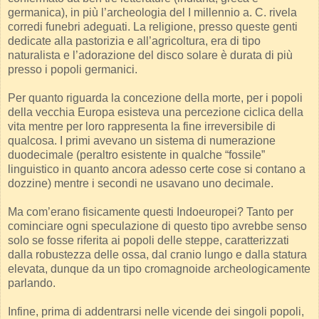
germanica), in più l’archeologia del I millennio a. C. rivela
corredi funebri adeguati. La religione, presso queste genti
dedicate alla pastorizia e all’agricoltura, era di tipo
naturalista e l’adorazione del disco solare è durata di più
presso i popoli germanici.
Per quanto riguarda la concezione della morte, per i popoli
della vecchia Europa esisteva una percezione ciclica della
vita mentre per loro rappresenta la fine irreversibile di
qualcosa. I primi avevano un sistema di numerazione
duodecimale (peraltro esistente in qualche “fossile”
linguistico in quanto ancora adesso certe cose si contano a
dozzine) mentre i secondi ne usavano uno decimale.
Ma com’erano fisicamente questi Indoeuropei? Tanto per
cominciare ogni speculazione di questo tipo avrebbe senso
solo se fosse riferita ai popoli delle steppe, caratterizzati
dalla robustezza delle ossa, dal cranio lungo e dalla statura
elevata, dunque da un tipo cromagnoide archeologicamente
parlando.
Infine, prima di addentrarsi nelle vicende dei singoli popoli,