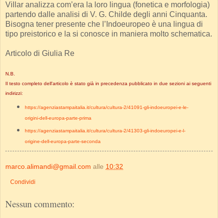
Villar analizza com’era la loro lingua (fonetica e morfologia)
partendo dalle analisi di V. G. Childe degli anni Cinquanta.
Bisogna tener presente che l’Indoeuropeo è una lingua di
tipo preistorico e la si conosce in maniera molto schematica.
Articolo di Giulia Re
N.B.
Il testo completo dell'articolo è stato già in precedenza pubblicato in due sezioni ai seguenti
indirizzi:
https://agenziastampaitalia.it/cultura/cultura-2/41091-gli-indoeuropei-e-le-
origini-dell-europa-parte-prima
https://agenziastampaitalia.it/cultura/cultura-2/41303-gli-indoeuropei-e-l-
origine-dell-europa-parte-seconda
marco.alimandi@gmail.com
alle
10:32
Condividi
Nessun commento: