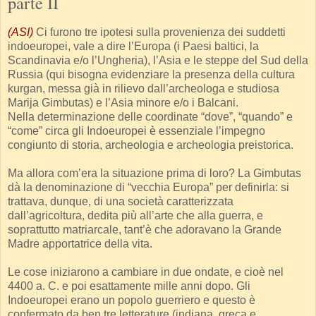
parte II
(ASI)
Ci furono tre ipotesi sulla provenienza dei suddetti
indoeuropei, vale a dire l’Europa (i Paesi baltici, la
Scandinavia e/o l’Ungheria), l’Asia e le steppe del Sud della
Russia (qui bisogna evidenziare la presenza della cultura
kurgan, messa già in rilievo dall’archeologa e studiosa
Marija Gimbutas) e l’Asia minore e/o i Balcani.
Nella determinazione delle coordinate “dove”, “quando” e
“come” circa gli Indoeuropei è essenziale l’impegno
congiunto di storia, archeologia e archeologia preistorica.
Ma allora com’era la situazione prima di loro? La Gimbutas
dà la denominazione di “vecchia Europa” per definirla: si
trattava, dunque, di una società caratterizzata
dall’agricoltura, dedita più all’arte che alla guerra, e
soprattutto matriarcale, tant’è che adoravano la Grande
Madre apportatrice della vita.
Le cose iniziarono a cambiare in due ondate, e cioè nel
4400 a. C. e poi esattamente mille anni dopo. Gli
Indoeuropei erano un popolo guerriero e questo è
confermato da ben tre letterature (indiana, greca e