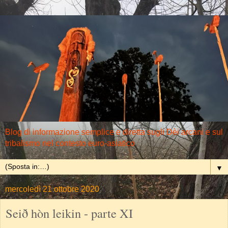
Blog di informazione semplice e diretta sugli Dèi arcani e sul
tribalismo nel contesto euro-asiatico
▼
mercoledì 21 ottobre 2020
Seið hòn leikin - parte XI