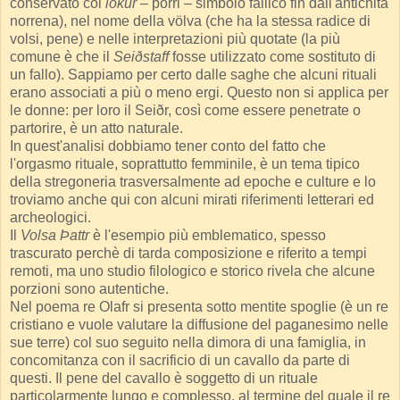
conservato coi
lokur
– porri – simbolo fallico fin dall'antichità
norrena), nel nome della völva (che ha la stessa radice di
volsi, pene) e nelle interpretazioni più quotate (la più
comune è che il
Seiðstaff
fosse utilizzato come sostituto di
un fallo). Sappiamo per certo dalle saghe che alcuni rituali
erano associati a più o meno ergi. Questo non si applica per
le donne: per loro il Seiðr, così come essere penetrate o
partorire, è un atto naturale.
In quest'analisi dobbiamo tener conto del fatto che
l'orgasmo rituale, soprattutto femminile, è un tema tipico
della stregoneria trasversalmente ad epoche e culture e lo
troviamo anche qui con alcuni mirati riferimenti letterari ed
archeologici.
Il
Volsa Þattr
è l'esempio più emblematico, spesso
trascurato perchè di tarda composizione e riferito a tempi
remoti, ma uno studio filologico e storico rivela che alcune
porzioni sono autentiche.
Nel poema re Olafr si presenta sotto mentite spoglie (è un re
cristiano e vuole valutare la diffusione del paganesimo nelle
sue terre) col suo seguito nella dimora di una famiglia, in
concomitanza con il sacrificio di un cavallo da parte di
questi. Il pene del cavallo è soggetto di un rituale
particolarmente lungo e complesso, al termine del quale il re