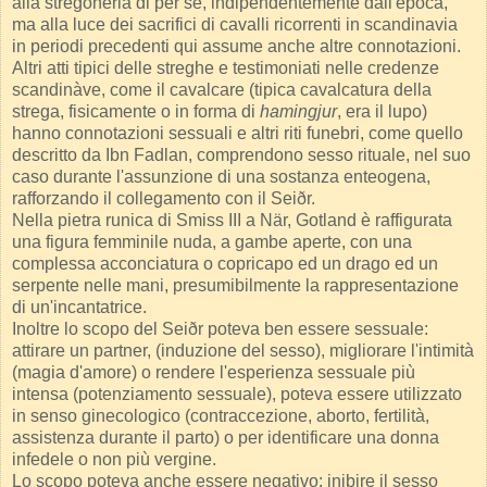
alla stregoneria di per se, indipendentemente dall'epoca,
ma alla luce dei sacrifici di cavalli ricorrenti in scandinavia
in periodi precedenti qui assume anche altre connotazioni.
Altri atti tipici delle streghe e testimoniati nelle credenze
scandinàve, come il cavalcare (tipica cavalcatura della
strega, fisicamente o in forma di
hamingjur
, era il lupo)
hanno connotazioni sessuali e altri riti funebri, come quello
descritto da Ibn Fadlan, comprendono sesso rituale, nel suo
caso durante l'assunzione di una sostanza enteogena,
rafforzando il collegamento con il Seiðr.
Nella pietra runica di Smiss III a När, Gotland è raffigurata
una figura femminile nuda, a gambe aperte, con una
complessa acconciatura o copricapo ed un drago ed un
serpente nelle mani, presumibilmente la rappresentazione
di un'incantatrice.
Inoltre lo scopo del Seiðr poteva ben essere sessuale:
attirare un partner, (induzione del sesso), migliorare l'intimità
(magia d'amore) o rendere l'esperienza sessuale più
intensa (potenziamento sessuale), poteva essere utilizzato
in senso ginecologico (contraccezione, aborto, fertilità,
assistenza durante il parto) o per identificare una donna
infedele o non più vergine.
Lo scopo poteva anche essere negativo: inibire il sesso