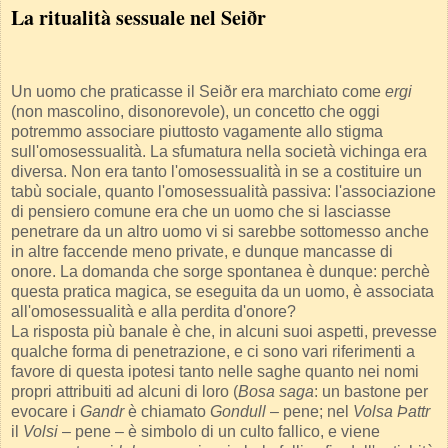
La ritualità sessuale nel Seiðr
Un uomo che praticasse il Seiðr era marchiato come
ergi
(non mascolino, disonorevole), un concetto che oggi
potremmo associare piuttosto vagamente allo stigma
sull'omosessualità. La sfumatura nella società vichinga era
diversa. Non era tanto l'omosessualità in se a costituire un
tabù sociale, quanto l'omosessualità passiva: l'associazione
di pensiero comune era che un uomo che si lasciasse
penetrare da un altro uomo vi si sarebbe sottomesso anche
in altre faccende meno private, e dunque mancasse di
onore. La domanda che sorge spontanea è dunque: perchè
questa pratica magica, se eseguita da un uomo, è associata
all'omosessualità e alla perdita d'onore?
La risposta più banale è che, in alcuni suoi aspetti, prevesse
qualche forma di penetrazione, e ci sono vari riferimenti a
favore di questa ipotesi tanto nelle saghe quanto nei nomi
propri attribuiti ad alcuni di loro (
Bosa saga
: un bastone per
evocare i
Gandr
è chiamato
Gondull
– pene; nel
Volsa Þattr
il
Volsi
– pene – è simbolo di un culto fallico, e viene