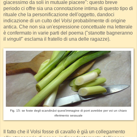
giacessimo da soli in mutuale piacere": questo breve
periodo ci offre sia una connotazione intima di questo tipo di
rituale che la personificazione dell'oggetto, dandoci
indicazione di un culto del
Volsi
probabilmente di origine
antica. Che non sia un'espressione concettuale ma letterale
è confermato in varie parti del poema ("stanotte bagneranno
il
vingull
" esclama il fratello di una delle ragazze).
Fig. 15: se foste degli scandinàvi quest'immagine di porri avrebbe per voi un chiaro
riferimento sessuale
Il fatto che il Volsi fosse di cavallo è già un collegamento