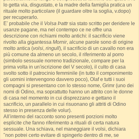
lo getta via, disgustato, e la madre della famiglia pratica un
rituale molto particolare (il guardare oltre la soglia, v.dopo)
per recuperarlo.
E' probabile che il
Volsa Þattr
sia stato scritto per deridere le
usanze pagane, ma nel contempo ce ne offre una
descrizione con richiami molto antichi: il sacrificio viene
rivolto alla gigantessa
Mornir
, alcune parole sono di origine
molto antica (
volsi
,
ringull
), il sacrificio di un cavallo non era
più comune da almeno un secolo, il riferimento al porro
(simbolo sessuale norreno tradizionale, compare per la
prima volta in un'iscrizione del V secolo), il culto di casa
svolto sotto il patrocinio femminile (in tutto il componimento
gli uomini intervengono davvero poco), Olaf e tutti i suoi
compagni si presentano con lo stesso nome, Grimr (uno dei
nomi di Odino, ma soprattutto hanno un attrito con le donne
di casa nel momento in cui disprezzano e gettano il
sacrificio, un parallelo in cui risuonano gli attriti di Odino
stesso in presenza delle volur).
All'interno del racconto sono presenti porzioni molto
esplicite che fanno riferimento a rituali di certa natura
sessuale. Una schiava, nel maneggiare il volsi, dichiara
"non potrei certo evitare di spingerlo dentro di me, se