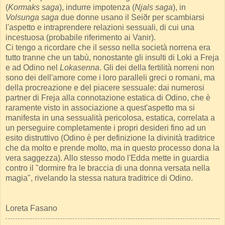
(
Kormaks saga
), indurre impotenza (
Njals saga
), in
Volsunga saga
due donne usano il Seiðr per scambiarsi
l'aspetto e intraprendere relazioni sessuali, di cui una
incestuosa (probabile riferimento ai Vanir).
Ci tengo a ricordare che il sesso nella società norrena era
tutto tranne che un tabù, nonostante gli insulti di Loki a Freja
e ad Odino nel
Lokasenna
. Gli dei della fertilità norreni non
sono dei dell'amore come i loro paralleli greci o romani, ma
della procreazione e del piacere sessuale: dai numerosi
partner di Freja alla connotazione estatica di Odino, che è
raramente visto in associazione a quest'aspetto ma si
manifesta in una sessualità pericolosa, estatica, correlata a
un perseguire completamente i propri desideri fino ad un
esito distruttivo (Odino è per definizione la divinità traditrice
che da molto e prende molto, ma in questo processo dona la
vera saggezza). Allo stesso modo l'Edda mette in guardia
contro il "dormire fra le braccia di una donna versata nella
magia", rivelando la stessa natura traditrice di Odino.
Loreta Fasano