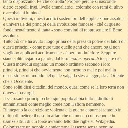
tanto disprezzano. Perché corrotta? Proprio perché si nasconde
dietro cappelli frigi, livelle ammaliatrici, colombe con rami di ulivo
e arcobaleni luminosi.
Questi individui, questi acritici sostenitori dell’applicazione assoluta
e universale dei principi della rivoluzione francese - ché di questo
fondamentalmente si tratta - sono convinti di rappresentare il Bene
assoluto.
Tutto ciò che ha avuto luogo prima della presa di potere dei latori di
questi principi - come pure tutte quelle genti che ancora oggi non
vogliono applicarli acriticamente - è per loro inferiore. Seppure
siano soliti negarlo a parole, dal loro
modus operandi
traspare ciò.
Questi individui sognano un mondo ordinato secondo i loro
principi, principi che ovviamente non mettono mai e poi mai in
discussione: un mondo nel quale valga la stessa legge, sia a Oriente
che a Occidente.
Sono soliti dirsi cittadini del mondo, quasi come se la loro terra non
dovesse bastargli.
Il sacrosanto principio che ogni popolo abbia tutto il diritto di
amministrarsi come meglio crede non li sfiora nemmeno.
Rinnegano la coercizione violenta e la guerra eppure si sentono in
diritto di mettere il naso in affari che nemmeno conoscono e in
usanze altrui di cui forse avranno letto due righe su Wikipedia.
Colonizzare un popolo e annientarne l'essenza senza neppure