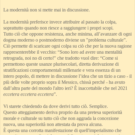
La modernità non si mette mai in discussione.
La modernità preferisce invece attribuire al passato la colpa,
soprattutto quando non riesce a raggiungere i propri scopi.
Tutto ciò che oppone resistenza, anche minima, all’avanzare di ogni
dogma moderno o postmoderno diviene un "problema culturale”.
Ciò permette di scaricare ogni colpa su ciò che per la nuova ragione
rappresenterebbe il vecchio: “Sono loro ad avere una mentalità
retrograda, noi no di certo!" che tradotto vuol dire: “Come si
permettono queste usanze plurisecolari, diretta derivazione di
stratificazioni comportamentali millenarie e vera essenza di un
intero popolo, di mettere in discussione l’idea che un tizio a caso - il
più delle volte proprio sopra il Messico, chissà perché - ha avuto
dall’altra parte del mondo l'altro ieri? È inaccettabile che nel 2021
eccetera eccetera
eccetera
”.
Vi starete chiedendo da dove derivi tutto ciò. Semplice.
Questo atteggiamento deriva proprio da una pretesa superiorità
morale e culturale su tutto ciò che non aggrada la concezione
nuova, una superiorità non attestata da prova alcuna.
È questa una corrotta manifestazione di quell'imperialismo che