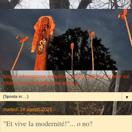
Blog di informazione semplice e diretta sugli Dèi arcani e sul
tribalismo nel contesto euro-asiatico
▼
martedì 24 agosto 2021
"Et vive la modernité!"... o no?