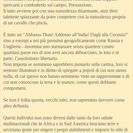
sprecarsi a combatterlo sul campo. Presunzione.
Il tutto avviene poi con una naturalezza disarmante, anzi direi
talmente spiazzante da poter competere con la naturalezza propria
di un cavallo che piscia.
È tutto un "Abbasso l'Iran! Addosso all’India! Dagli alla Cecenia!"
sino a esempi a noi più prossimi geograficamente come Russia e
Ungheria - insomma uno starnazzare senza quartiere contro
qualsiasi paese reo di non aver ancora abbracciato, in toto o in
parte, l’assolutismo libertario.
Non importa se nemmeno saprebbero puntarlo sulla cartina, loro si
sentono illuminati e in diritto di spiegare a popoli di cui non sanno
nulla, di cui spesso non hanno nemmeno visto un rappresentate e di
cui non conoscono la terra e le usanze, come questi debbano
comportarsi.
Se non è follia questa, vecchi miei, non sapremmo davvero come
altro definirla.
Questi individui non sono diversi dalle tanto da loro odiate
multinazionali che in Africa e in Sud America bruciano terre e
seviziano gente per erigere i propri stabilimenti e imporre lo stile di