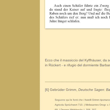
Ecco che il massiccio del Kyffhäuser, da 
in Rückert - e rifugio del dormiente Barba
-----------------------------------------------------
[6] Gebrüder Grimm,
Deutsche Sagen: B
Seguono qui le fonti che i fratelli Grimm riportan
Agricola Sprüchwort 710. | Melissantes Orogr. v. 
69. | Dessen Weltdeschr. I. 306. 307.