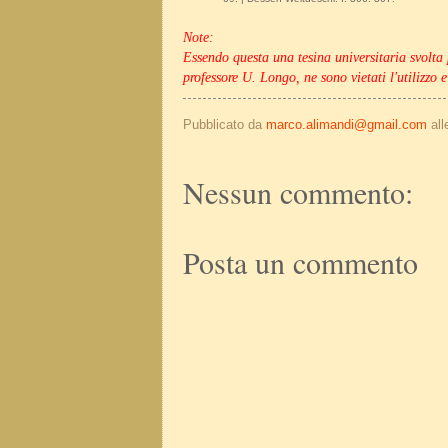
Note:
Essendo questa una tesina universitaria svolta
professore U. Longo, ne sono vietati l'utilizzo e
Pubblicato da
marco.alimandi@gmail.com
al
Nessun commento:
Posta un commento