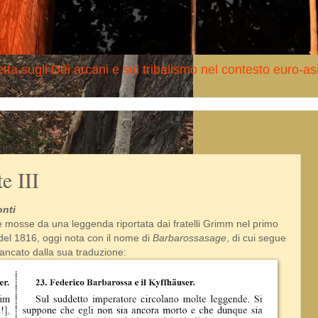
tta sugli Dèi arcani e sul tribalismo nel contesto euro-as
e III
onti
 mosse da una leggenda riportata dai fratelli Grimm nel primo
el 1816, oggi nota con il nome di
Barbarossasage
, di cui segue
iancato dalla sua traduzione: