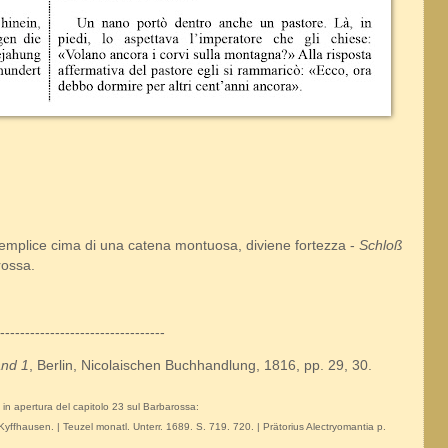
semplice cima di una catena montuosa, diviene fortezza -
Schloß
rossa.
---------------------------------
and 1
, Berlin, Nicolaischen Buchhandlung, 1816, pp. 29, 30.
o in apertura del capitolo 23 sul Barbarossa:
Kyffhausen. | Teuzel monatl. Unterr. 1689. S. 719. 720. | Prätorius Alectryomantia p.