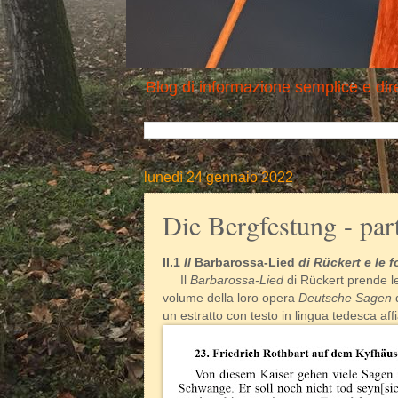
Blog di informazione semplice e dire
lunedì 24 gennaio 2022
Die Bergfestung - part
II.1
Il
Barbarossa-Lied
di Rückert e le f
Il
Barbarossa-Lied
di Rückert prende le
volume della loro opera
Deutsche Sagen
d
un estratto con testo in lingua tedesca aff