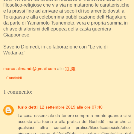
filosofico-religiose che via via ne mutarono le caratteristiche
e la prassi fino ad arrivare ai secoli di isolamento dovuti ai
Tokugawa e alla celeberrima pubblicazione dell’Hagakure
da parte di Yamamoto Tsunemoto, vera e propria summa in
chiave di aforismi dell’epopea della casta guerriera
Giapponese.
Saverio Diomedi, in collaborazione con "Le vie di
Wodanaz"
marco.alimandi@gmail.com
alle
11:39
Condividi
1 commento:
furio detti
12 settembre 2019 alle ore 07:40
La cosa essenziale da tenere sempre a mente quando ci si
accosta alla teoria e alla pratica del Bushidō, ma anche a
qualsiasi altro concetto pratico/filosofico/sociale/etico
nipponico, come il Wabi/Sabi, la natura Omote/Ura del