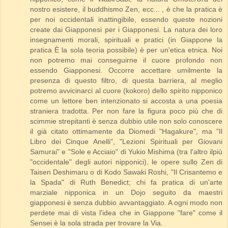
nostro esistere, il buddhismo Zen, ecc... , è che la pratica è
per noi occidentali inattingibile, essendo queste nozioni
create dai Giapponesi per i Giapponesi. La natura dei loro
insegnamenti morali, spirituali e pratici (in Giappone la
pratica È la sola teoria possibile) è per un'etica etnica. Noi
non potremo mai conseguirne il cuore profondo non
essendo Giapponesi. Occorre accettare umilmente la
presenza di questo filtro, di questa barriera, al meglio
potremo avvicinarci al cuore (kokoro) dello spirito nipponico
come un lettore ben intenzionato si accosta a una poesia
straniera tradotta. Per non fare la figura poco più che di
scimmie strepitanti è senza dubbio utile non solo conoscere
il già citato ottimamente da Diomedi "Hagakure", ma "Il
Libro dei Cinque Anelli", "Lezioni Spirituali per Giovani
Samurai" e "Sole e Acciaio" di Yukio Mishima (tra l'altro ilpiù
"occidentale" degli autori nipponici), le opere sullo Zen di
Taisen Deshimaru o di Kodo Sawaki Roshi, "Il Crisantemo e
la Spada" di Ruth Benedict; chi fa pratica di un'arte
marziale nipponica in un Dojo seguito da maestri
giapponesi è senza dubbio avvantaggiato. A ogni modo non
perdete mai di vista l'idea che in Giappone "fare" come il
Sensei è la sola strada per trovare la Via.