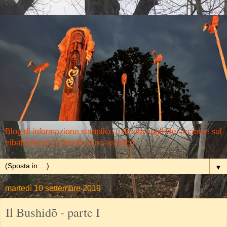
Blog di informazione semplice e diretta sugli Dèi arcani e sul
tribalismo nel contesto euro-asiatico
▼
martedì 10 settembre 2019
Il Bushidō - parte I