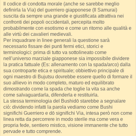
Il codice di condotta morale (anche se sarebbe meglio
definirla la Via) del guerriero giapponese (Il Samurai)
suscita da sempre una grande e giustificata attrattiva nei
confronti dei popoli occidentali, percepita molto
probabilmente con esotismo e come un ritorno alle qualità e
alle virtù dei cavalieri medievali.
Per inquadrare in linee generali la questione sarà
necessario fissare dei punti fermi etici, storici e
terminologici: prima di tutto va sottolineato come
nell’universo marziale giapponese sia impossibile dividere
la pratica fattuale (Es: allenamento con la spada/arco) dalla
sua controparte etica e spirituale; obbiettivo principale di
ogni maestro di Bujutsu dovrebbe essere quello di formare il
suo allievo in modo completo, maturo ed equilibrato
dimostrando come la spada che toglie la vita sa anche
come salvaguardarla, difenderla e restituirla.
La stessa terminologia del Bushidō starebbe a segnalare
ciò: dividendo infatti la parola vediamo come Bushi
significhi Guerriero e dō significhi Via, intesa però non come
linea retta da percorrere in modo sterile ma come vera e
propria fede, sentiero mistico, visione immanente che tutto
pervade e tutto comprende.