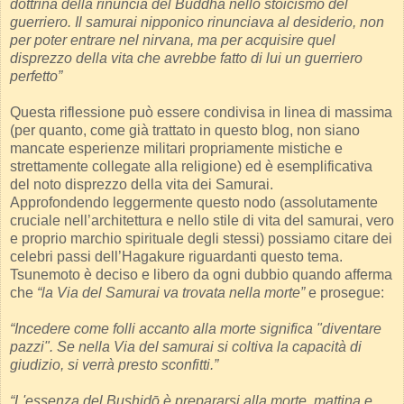
dottrina della rinuncia del Buddha nello stoicismo del
guerriero. Il samurai nipponico rinunciava al desiderio, non
per poter entrare nel nirvana, ma per acquisire quel
disprezzo della vita che avrebbe fatto di lui un guerriero
perfetto”
Questa riflessione può essere condivisa in linea di massima
(per quanto, come già trattato in questo blog, non siano
mancate esperienze militari propriamente mistiche e
strettamente collegate alla religione) ed è esemplificativa
del noto disprezzo della vita dei Samurai.
Approfondendo leggermente questo nodo (assolutamente
cruciale nell’architettura e nello stile di vita del samurai, vero
e proprio marchio spirituale degli stessi) possiamo citare dei
celebri passi dell’Hagakure riguardanti questo tema.
Tsunemoto è deciso e libero da ogni dubbio quando afferma
che
“la Via del Samurai va trovata nella morte”
e prosegue:
“Incedere come folli accanto alla morte significa "diventare
pazzi". Se nella Via del samurai si coltiva la capacità di
giudizio, si verrà presto sconfitti.”
“L'essenza del Bushidō è prepararsi alla morte, mattina e