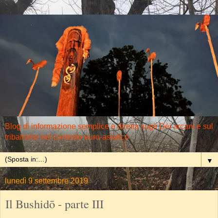
Blog di informazione semplice e diretta sugli Dèi arcani e sul
tribalismo nel contesto euro-asiatico
▼
lunedì 9 settembre 2019
Il Bushidō - parte III