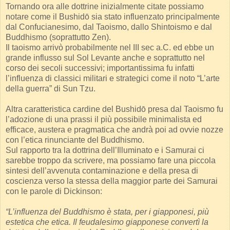
Tornando ora alle dottrine inizialmente citate possiamo
notare come il Bushidō sia stato influenzato principalmente
dal Confucianesimo, dal Taoismo, dallo Shintoismo e dal
Buddhismo (soprattutto Zen).
Il taoismo arrivò probabilmente nel III sec a.C. ed ebbe un
grande influsso sul Sol Levante anche e soprattutto nel
corso dei secoli successivi; importantissima fu infatti
l’influenza di classici militari e strategici come il noto “L’arte
della guerra” di Sun Tzu.
Altra caratteristica cardine del Bushidō presa dal Taoismo fu
l’adozione di una prassi il più possibile minimalista ed
efficace, austera e pragmatica che andrà poi ad ovvie nozze
con l’etica rinunciante del Buddhismo.
Sul rapporto tra la dottrina dell’Illuminato e i Samurai ci
sarebbe troppo da scrivere, ma possiamo fare una piccola
sintesi dell’avvenuta contaminazione e della presa di
coscienza verso la stessa della maggior parte dei Samurai
con le parole di Dickinson:
“L’influenza del Buddhismo è stata, per i giapponesi, più
estetica che etica. Il feudalesimo giapponese convertì la