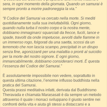
sera, in ogni momento della giornata. Quando un samurai è
sempre pronto a morire padroneggia la via.”
“Il Codice del Samurai va cercato nella morte. Si mediti
quotidianamente sulla sua ineluttabilità. Ogni giorno,
quando nulla turba il nostro corpo e la nostra mente,
dobbiamo immaginarci squarciati da frecce, fucili, lance e
spade, travolti da onde impetuose, avvolti dalle fiamme in
un immenso rogo, folgorati da una saetta, scossi da un
terremoto che non lascia scampo, precipitati in un dirupo
senza fine, agonizzanti per una malattia o pronti al suicidio
per la morte del nostro signore. E ogni giorno,
immancabilmente, dobbiamo considerarci morti. È questa
l’essenza del Codice del Samurai.”
È assolutamente impossibile non vedere, soprattutto in
questa ultima citazione, l’enorme influsso buddhista nella
pratica del Samurai.
Questa prassi meditativa infatti, derivata dal Buddhismo
Theravada e chiamata Maraṇasati è da sempre un metodo
attraverso il quale i monaci sviluppano il giusto sentire nei
confronti della vita e aiuta gli stessi a distaccarsi e a