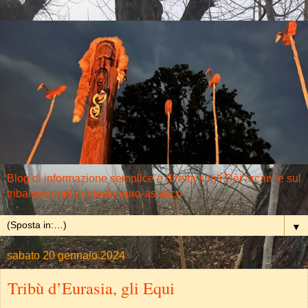
Blog di informazione semplice e diretta sugli Dèi arcani e sul
tribalismo nel contesto euro-asiatico
▼
sabato 20 gennaio 2024
Tribù d’Eurasia, gli Equi