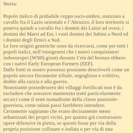
Storia:
Popolo italico di probabile ceppo osco-umbro, stanziato a
cavallo fra il Lazio orientale e l’Abruzzo, il loro territorio si
poneva quindi a cavallo fra i domini dei Latini ad ovest, i
domini dei Marsi ad Est, i vasti domini dei Sabini a Nord ed
i domini degli Ernici a Sud.
Le loro origini genetiche sono da ricercarsi, come per tutti i
popoli italici, nell’etnogenesi che i nuovi conquistatori
indoeuropei (WSH) giunti durante l’età del bronzo ebbero
con i nativi Early European Farmers (EEF).
Dalle fonti in nostro possesso possiamo descriverli come un
popolo ancora fieramente tribale, orgoglioso e volitivo,
dedito alla razzia e alla guerra.
Nonostante possedessero dei villaggi fortificati non è da
escludere che avessero mantenuto tratti particolarmente
arcaici come il semi nomadismo della classe pastorale-
guerriera, come taluni passi farebbero intendere.
Certamente sappiamo che erano decisamente meno
urbanizzati dei propri vicini, per quanto già costruissero
opere difensive in pietra, se questo fosse per via della
propria posizione collinare e isolata o per via di una