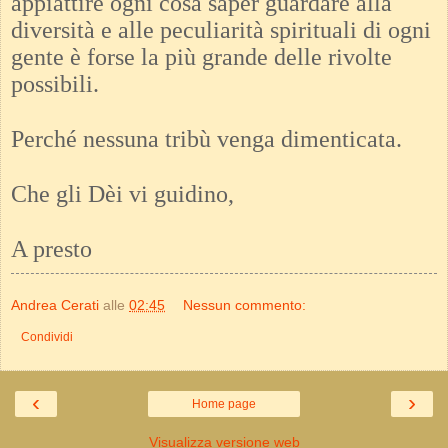
appiattire ogni cosa saper guardare alla
diversità e alle peculiarità spirituali di ogni
gente è forse la più grande delle rivolte
possibili.
Perché nessuna tribù venga dimenticata.
Che gli Dèi vi guidino,
A presto
Andrea Cerati
alle
02:45
Nessun commento:
Condividi
‹
›
Home page
Visualizza versione web