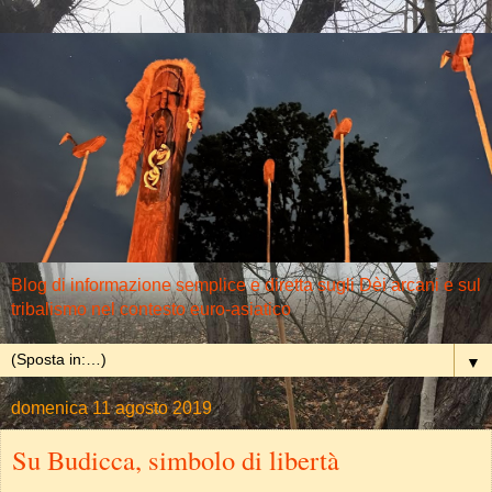
Blog di informazione semplice e diretta sugli Dèi arcani e sul
tribalismo nel contesto euro-asiatico
▼
domenica 11 agosto 2019
Su Budicca, simbolo di libertà