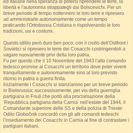
ed italiane nella speranza di potersi riprendere le terre, la
libertà e l'autonomia strappategli dai Bolscevichi. Per un
breve periodo di tempo riottennero le loro terre e ripresero
ad amministrarle autonomamente come un tempo
praticando l'Ortodossia Cristiana e rispolverando le loro
tradizioni, usi e costumi.
Questo idillio però duro ben poco; con il crollo dell'Ostfront i
Sovietici si ripresero le terre dei Cosacchi costringendoli a
vagare nuovamente privi della loro patria.
Fu per questo che il 10 Novembre del 1943 l'alto comando
tedesco promise ai Cosacchi un territorio dove poter vivere
tranquillamente e autonomamente sino al loro previsto
ritorno in patria a guerra finita.
Inizialmente i Cosacchi si stanziarono per un breve periodo
in Bielorussia; successivamente, per via della guerriglia
partigiana in Friuli che portò alla proclamazione della
'Repubblica partigiana della Carnia' nell'estate del 1944, il
Comandante superiore delle SS e della polizia di Trieste
Odilo Globočnik concordò con gli alti comandi tedeschi
l'insediamento dei Cosacchi in Carnia al fine di contrastare i
partigiani italiani.