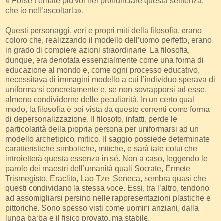
« Forse tremate più voi nel pronunciare questa sentenza,
che io nell’ascoltarla».
Questi personaggi, veri e propri miti della filosofia, erano
coloro che, realizzando il modello dell’uomo perfetto, erano
in grado di compiere azioni straordinarie. La filosofia,
dunque, era denotata essenzialmente come una forma di
educazione al mondo e, come ogni processo educativo,
necessitava di immagini modello a cui l’individuo sperava di
uniformarsi concretamente e, se non sovrapporsi ad esse,
almeno condividerne delle peculiarità. In un certo qual
modo, la filosofia è poi vista da queste correnti come forma
di depersonalizzazione. Il filosofo, infatti, perde le
particolarità della propria persona per uniformarsi ad un
modello archetipico, mitico. Il saggio possiede determinate
caratteristiche simboliche, mitiche, e sarà tale colui che
introietterà questa essenza in sé. Non a caso, leggendo le
parole dei maestri dell’umanità quali Socrate, Ermete
Trismegisto, Eraclito, Lao Tze, Seneca, sembra quasi che
questi condividano la stessa voce. Essi, tra l’altro, tendono
ad assomigliarsi persino nelle rappresentazioni plastiche e
pittoriche. Sono spesso visti come uomini anziani, dalla
lunga barba e il fisico provato, ma stabile.