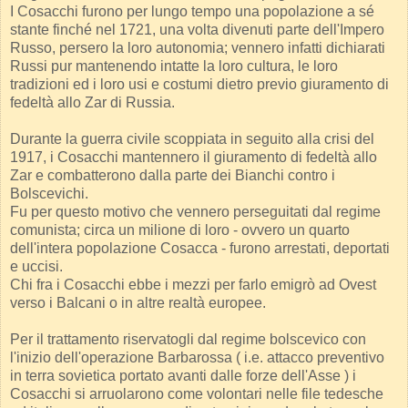
I Cosacchi furono per lungo tempo una popolazione a sé
stante finché nel 1721, una volta divenuti parte dell'Impero
Russo, persero la loro autonomia; vennero infatti dichiarati
Russi pur mantenendo intatte la loro cultura, le loro
tradizioni ed i loro usi e costumi dietro previo giuramento di
fedeltà allo Zar di Russia.
Durante la guerra civile scoppiata in seguito alla crisi del
1917, i Cosacchi mantennero il giuramento di fedeltà allo
Zar e combatterono dalla parte dei Bianchi contro i
Bolscevichi.
Fu per questo motivo che vennero perseguitati dal regime
comunista; circa un milione di loro - ovvero un quarto
dell'intera popolazione Cosacca - furono arrestati, deportati
e uccisi.
Chi fra i Cosacchi ebbe i mezzi per farlo emigrò ad Ovest
verso i Balcani o in altre realtà europee.
Per il trattamento riservatogli dal regime bolscevico con
l'inizio dell'operazione Barbarossa ( i.e. attacco preventivo
in terra sovietica portato avanti dalle forze dell'Asse ) i
Cosacchi si arruolarono come volontari nelle file tedesche