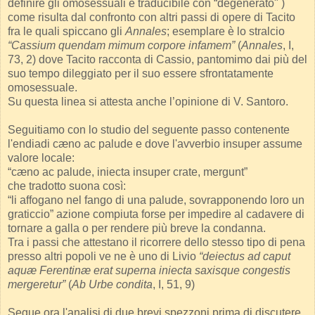
definire gli omosessuali e traducibile con “degenerato" )
come risulta dal confronto con altri passi di opere di Tacito
fra le quali spiccano gli
Annales
; esemplare è lo stralcio
“Cassium quendam mimum corpore infamem”
(
Annales
, I,
73, 2) dove Tacito racconta di Cassio, pantomimo dai più del
suo tempo dileggiato per il suo essere sfrontatamente
omosessuale.
Su questa linea si attesta anche l’opinione di V. Santoro.
Seguitiamo con lo studio del seguente passo contenente
l'endiadi cæno ac palude e dove l'avverbio insuper assume
valore locale:
“cæno ac palude, iniecta insuper crate, mergunt”
che tradotto suona così:
“li affogano nel fango di una palude, sovrapponendo loro un
graticcio” azione compiuta forse per impedire al cadavere di
tornare a galla o per rendere più breve la condanna.
Tra i passi che attestano il ricorrere dello stesso tipo di pena
presso altri popoli ve ne è uno di Livio
“deiectus ad caput
aquæ Ferentinæ erat superna iniecta saxisque congestis
mergeretur”
(
Ab Urbe condita
, I, 51, 9)
Segue ora l'analisi di due brevi spezzoni prima di discutere