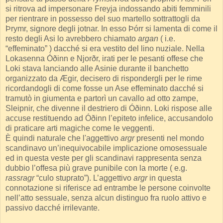
si ritrova ad impersonare Freyja indossando abiti femminili
per rientrare in possesso del suo martello sottrattogli da
Þrymr, signore degli jotnar. In esso Þórr si lamenta di come il
resto degli Asi lo avrebbero chiamato
argan
( i.e.
“effeminato” ) dacché si era vestito del lino nuziale. Nella
Lokasenna Óðinn e Njorðr, irati per le pesanti offese che
Loki stava lanciando alle Asinie durante il banchetto
organizzato da Ægir, decisero di rispondergli per le rime
ricordandogli di come fosse un Ase effeminato dacché si
tramutò in giumenta e partorì un cavallo ad otto zampe,
Sleipnir, che divenne il destriero di Óðinn. Loki rispose alle
accuse restituendo ad Óðinn l’epiteto infelice, accusandolo
di praticare arti magiche come le veggenti.
È quindi naturale che l'aggettivo
argr
presenti nel mondo
scandinavo un’inequivocabile implicazione omosessuale
ed in questa veste per gli scandinavi rappresenta senza
dubbio l’offesa più grave punibile con la morte ( e.g.
rassragr
“culo stuprato”). L’aggettivo
argr
in questa
connotazione si riferisce ad entrambe le persone coinvolte
nell’atto sessuale, senza alcun distinguo fra ruolo attivo e
passivo dacché irrilevante.