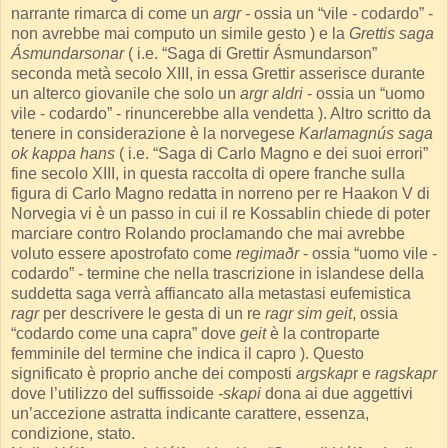
narrante rimarca di come un
argr -
ossia un “vile - codardo” -
non avrebbe mai computo un simile gesto ) e la
Grettis saga
Ásmundarsonar
( i.e. “Saga di Grettir Ásmundarson”
seconda metà secolo XIII, in essa Grettir asserisce durante
un alterco giovanile che solo un
argr aldri
- ossia un “uomo
vile - codardo” - rinuncerebbe alla vendetta ). Altro scritto da
tenere in considerazione è la norvegese
Karlamagnús saga
ok kappa hans
( i.e. “Saga di Carlo Magno e dei suoi errori”
fine secolo XIII, in questa raccolta di opere franche sulla
figura di Carlo Magno redatta in norreno per re Haakon V di
Norvegia vi è un passo in cui il re Kossablin chiede di poter
marciare contro Rolando proclamando che mai avrebbe
voluto essere apostrofato come
regimaðr
- ossia “uomo vile -
codardo” - termine che nella trascrizione in islandese della
suddetta saga verrà affiancato alla metastasi eufemistica
ragr
per descrivere le gesta di un re
ragr sim geit
, ossia
“codardo come una capra” dove
geit
è la controparte
femminile del termine che indica il capro ). Questo
significato è proprio anche dei composti
argskap
r e
ragskapr
dove l’utilizzo del suffissoide
-skapi
dona ai due aggettivi
un’accezione astratta indicante carattere, essenza,
condizione, stato.