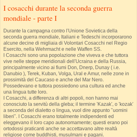
I cosacchi durante la seconda guerra
mondiale - parte I
Durante la campagna contro l'Unione Sovietica della
seconda guerra mondiale, Italiani e Tedeschi incorporarono
alcune decine di migliaia di Volontari Cosacchi nel Regio
Esercito, nella Wehrmacht e nelle Waffen SS.
I Cosacchi sono una popolazione che viveva e che tuttora
vive nelle steppe meridionali dell'Ucraina e della Russia,
principalmente vicino ai fiumi Don, Dnerp, Dunay ( i.e.
Danubio ), Terek, Kuban, Volga, Ural e Amur, nelle zone in
prossimità del Caucaso e anche del Mar Nero.
Possedevano e tuttora possiedono una cultura ed anche
una lingua tutte loro.
I Cosacchi, a differenza di altri popoli, non hanno mai
conosciuto la servitù della gleba; il termine 'Kazak', o 'kozak'
a seconda del dialetto o lingua, vuol dire appunto "uomini
liberi". I Cosacchi erano totalmente indipendenti ed
eleggevano il loro capo autonomamente; questi erano poi
ortodossi praticanti anche se accettavano altre realtà
religiose come buddhisti, musulmani e pagani.