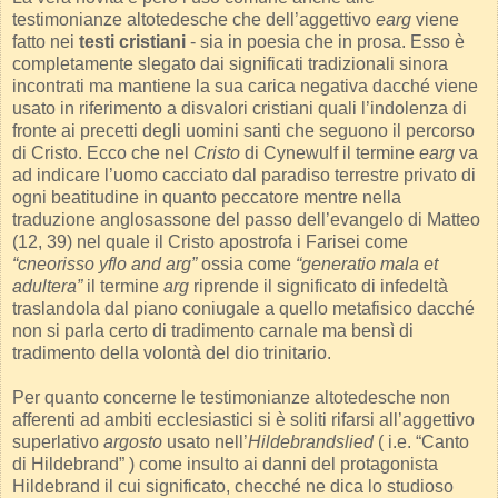
testimonianze altotedesche che dell’aggettivo
earg
viene
fatto nei
testi cristiani
- sia in poesia che in prosa. Esso è
completamente slegato dai significati tradizionali sinora
incontrati ma mantiene la sua carica negativa dacché viene
usato in riferimento a disvalori cristiani quali l’indolenza di
fronte ai precetti degli uomini santi che seguono il percorso
di Cristo. Ecco che nel
Cristo
di Cynewulf il termine
earg
va
ad indicare l’uomo cacciato dal paradiso terrestre privato di
ogni beatitudine in quanto peccatore mentre nella
traduzione anglosassone del passo dell’evangelo di Matteo
(12, 39) nel quale il Cristo apostrofa i Farisei come
“cneorisso yflo and arg”
ossia come
“generatio mala et
adultera”
il termine
arg
riprende il significato di infedeltà
traslandola dal piano coniugale a quello metafisico dacché
non si parla certo di tradimento carnale ma bensì di
tradimento della volontà del dio trinitario.
Per quanto concerne le testimonianze altotedesche non
afferenti ad ambiti ecclesiastici si è soliti rifarsi all’aggettivo
superlativo
argosto
usato nell’
Hildebrandslied
( i.e. “Canto
di Hildebrand” ) come insulto ai danni del protagonista
Hildebrand il cui significato, checché ne dica lo studioso