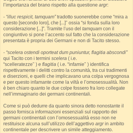
l’importanza del brano rispetto alla questione
argr
:
-
“illuc respicit, tamquam”
tradotto suonerebbe come “mira a
questo [secondo loro], che [...]" ossia “si fonda sulla loro
considerazione [...]”. Tramite l'uso del
tamquam
con il
congiuntivo si pone l’accento sul fatto che la considerazione
presentata è propria dei Germani e non di Tacito stesso.
-
“scelera ostendi oporteat dum puniuntur, flagitia abscondi”
qui Tacito con i termini
scelera
( i.e.
“scelleratezze" ) e
flagitia
( i.e. “infamie" ) identifica
rispettivamente i delitti contro la comunità, tra cui tradimenti
e diserzioni, e quelli che implicavano una colpa vergognosa
e per questo infamante come la viltà e l’omosessualità. Non
è ben chiaro quanto le due colpe fossero fra loro collegate
nell’immaginario dei germani continentali.
Come si può dedurre da quanto sinora detto nonostante il
passo fornisca informazioni essenziali sul rapporto dei
germani continentali con l’omosessualità esso non ne
restituisce alcuna sull’utilizzo dell’aggettivo
argr
in ambito
continentale per descrivere un simile atteggiamento.