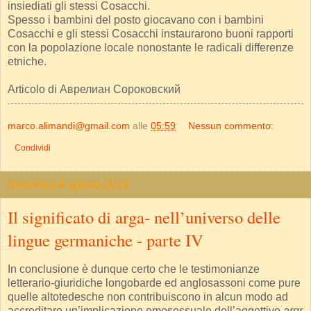
insiediati gli stessi Cosacchi.
Spesso i bambini del posto giocavano con i bambini
Cosacchi e gli stessi Cosacchi instaurarono buoni rapporti
con la popolazione locale nonostante le radicali differenze
etniche.
Articolo di Аврелиан Сороковский
marco.alimandi@gmail.com
alle
05:59
Nessun commento:
Condividi
domenica 4 agosto 2019
Il significato di arga- nell’universo delle
lingue germaniche - parte IV
In conclusione è dunque certo che le testimonianze
letterario-giuridiche longobarde ed anglosassoni come pure
quelle altotedesche non contribuiscono in alcun modo ad
accreditare un’implicazione omosessuale dell’aggettivo
argr