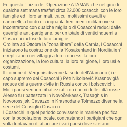
Fu questo l'inizio dell'Operazione ATAMAN che nel giro di
qualche settimana trasferì circa 22.000 cosacchi con le loro
famiglie ed i loro animali, tra cui moltissimi cavalli e
cammelli, a bordo di cinquanta treni merci militari ove si
incontrarono con qualche migliaio di Cosacchi reduci dalle
guerriglie anti-partigiane, per un totale di venticinquemila
Cosacchi incluse le loro famiglie.
Crollata ad Ottobre la "zona libera" della Carnia, i Cosacchi
iniziarono la costruzione della 'Kosakenland in Norditalien'
e replicando nei villaggi a loro concessi la loro
organizzazione, la loro cultura, la loro religione, i loro usi e
costumi.
Il comune di Vergenis divenne la sede dell'Atamano ( i.e.
capo supremo dei Cosacchi ) Pëtr Nikolaevič Krasnov già
reduce della guerra civile in Russia contro i bolscevichi.
Molti paesi vennero ribattezzati con i nomi delle città russe:
Alesso fu ribattezzata in Novočerkassk, Trasaghis in
Novorossijsk, Cavazzo in Krasnodar e Tolmezzo divenne la
sede del Consiglio Cosacco.
I Cosacchi in quel periodo convissero in maniera pacifica
con la popolazione locale, contrastando i partigiani che ogni
volta tentavano di attaccare i vari paesi dove si erano