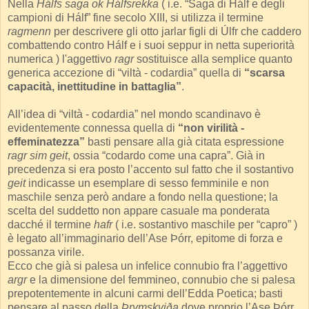
Nella
Hálfs saga ok Hálfsrekka
( i.e. “Saga di Hálf e degli
campioni di Hálf” fine secolo XIII, si utilizza il termine
ragmenn
per descrivere gli otto jarlar figli di Úlfr che caddero
combattendo contro Hálf e i suoi seppur in netta superiorità
numerica ) l'aggettivo
ragr
sostituisce alla semplice quanto
generica accezione di “viltà - codardia” quella di
“scarsa
capacità, inettitudine in battaglia”
.
All’idea di “viltà - codardia” nel mondo scandinavo è
evidentemente connessa quella di
“non virilità -
effeminatezza”
basti pensare alla già citata espressione
ragr sim geit
, ossia “codardo come una capra”. Già in
precedenza si era posto l’accento sul fatto che il sostantivo
geit
indicasse un esemplare di sesso femminile e non
maschile senza però andare a fondo nella questione; la
scelta del suddetto non appare casuale ma ponderata
dacché il termine
hafr
( i.e. sostantivo maschile per “capro” )
è legato all’immaginario dell’Ase Þórr, epitome di forza e
possanza virile.
Ecco che già si palesa un infelice connubio fra l’aggettivo
argr
e la dimensione del femmineo, connubio che si palesa
prepotentemente in alcuni carmi dell’Edda Poetica; basti
pensare al passo della
Þrymskviða
dove proprio l’Ase Þórr