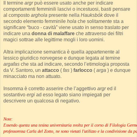
Il termine
argr
può essere usato anche per indicare
comportamenti femminili lascivi o incestuosi, basti pensare
al composto
arghola
presente nella
Hauksbók
dove il
secondo elemento femminile
hola
che solitamente sta a
significare “buco - cavità” viene usato in senso traslato per
indicare una
donna di malaffare
che attraverso dei filtri
magici sottrae alle legittime mogli i loro uomini.
Altra implicazione semantica è quella appartenente al
lessico giuridico norvegese e dunque legata al temine
argafas
che sta ad indicare, secondo l’etimologia proposta
da V. Santoro, un
attacco
(
fas
)
farlocco
(
arga
) e dunque
minacciato ma non attuato.
Insomma è corretto asserire che l’aggettivo
argr
ed il
sostantivo
ergi
ad esso legato siano impiegati per
descrivere un qualcosa di negativo.
Note:
Essendo questa una tesina universitaria svolta per il corso di Filologia Ger
professoressa Carla del Zotto, ne sono vietati l'utilizzo e la condivisione da par