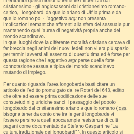
In entrambi questi mondi fortemente influenzati dal
cristianesimo - gli anglosassoni dal cristianesimo romano-
celtico, i longobardi da quello ariano di Ulfila prima e da
quello romano poi - l’aggettivo
argr
non presenta
implicazioni semantiche afferenti alla sfera del sessuale pur
mantenendo quell’aurea di negatività propria anche del
mondo scandinavo.
In quei luoghi dove la differente moralità cristiana cercava di
far breccia negli animi dei nuovi fedeli non vi era più spazio
per termini avversi all’essenza di quest’ultima ed è forse per
questa ragione che l’aggettivo
argr
perse quella forte
connotazione sessuale tipica del mondo scandinavo
mutando di impiego.
Per quanto riguarda l’area longobarda basti citare un
articolo dell’editto promulgato dal re Rotari del 643, editto
che oltre ad essere prima codificazione delle sue
consuetudini giuridiche sancì il passaggio del popolo
longobardo dal cristianesimo ariano a quello romano (
oss
.
bisogna tener da conto che fra le genti longobarde vi
fossero persino a quell’epoca ampie resistenze di culti
pagani come documentato da Stefano Gasparri ne “La
cultura tradizionale dei longobardi” ). In questo articolo si