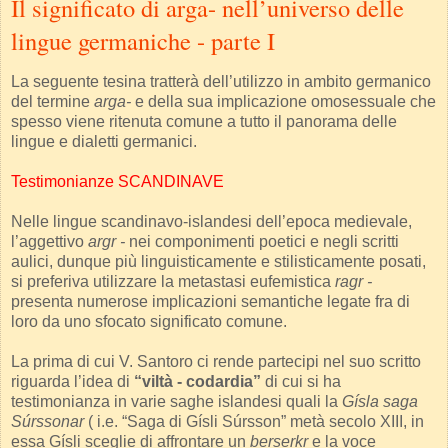
Il significato di arga- nell’universo delle
lingue germaniche - parte I
La seguente tesina tratterà dell’utilizzo in ambito germanico
del termine
arga-
e della sua implicazione omosessuale che
spesso viene ritenuta comune a tutto il panorama delle
lingue e dialetti germanici.
Testimonianze SCANDINAVE
Nelle lingue scandinavo-islandesi dell’epoca medievale,
l’aggettivo
argr -
nei componimenti poetici e negli scritti
aulici, dunque più linguisticamente e stilisticamente posati,
si preferiva utilizzare la metastasi eufemistica
ragr -
presenta numerose implicazioni semantiche legate fra di
loro da uno sfocato significato comune.
La prima di cui V. Santoro ci rende partecipi nel suo scritto
riguarda l’idea di
“viltà - codardia”
di cui si ha
testimonianza in varie saghe islandesi quali la
Gísla saga
Súrssonar
( i.e. “Saga di Gísli Súrsson” metà secolo XIII, in
essa Gísli sceglie di affrontare un
berserkr
e la voce