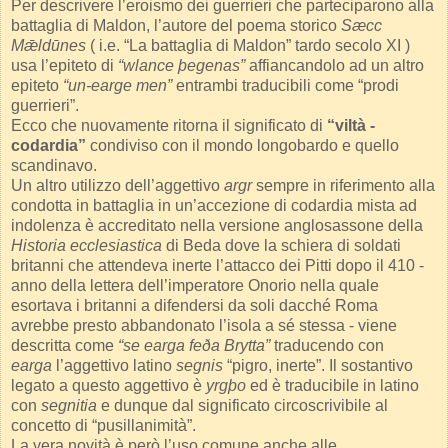
Per descrivere l’eroismo dei guerrieri che parteciparono alla
battaglia di Maldon, l’autore del poema storico
Sæcc
Mǣldūnes
( i.e. “La battaglia di Maldon” tardo secolo XI )
usa l’epiteto di
“wlance
þegenas”
affiancandolo ad un altro
epiteto
“un-earge men”
entrambi traducibili come “prodi
guerrieri”.
Ecco che nuovamente ritorna il significato di
“viltà -
codardia”
condiviso con il mondo longobardo e quello
scandinavo.
Un altro utilizzo dell’aggettivo
argr
sempre in riferimento alla
condotta in battaglia in un’accezione di codardia mista ad
indolenza è accreditato nella versione anglosassone della
Historia ecclesiastica
di Beda dove la schiera di soldati
britanni che attendeva inerte l’attacco dei Pitti dopo il 410 -
anno della lettera dell’imperatore Onorio nella quale
esortava i britanni a difendersi da soli dacché Roma
avrebbe presto abbandonato l’isola a sé stessa - viene
descritta come
“se earga feða Brytta”
traducendo con
earga
l’aggettivo latino
segnis
“pigro, inerte”. Il sostantivo
legato a questo aggettivo è
yrgþo
ed è traducibile in latino
con
segnitia
e dunque dal significato circoscrivibile al
concetto di “pusillanimità”.
La vera novità è però l’uso comune anche alle