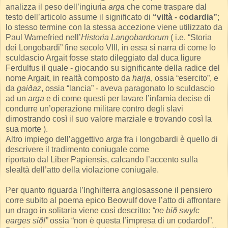
analizza il peso dell’ingiuria
arga
che come traspare dal
testo dell’articolo assume il significato di
“viltà - codardia”
;
lo stesso termine con la stessa accezione viene utilizzato da
Paul Warnefried nell’
Historia Langobardorum
( i.e. “Storia
dei Longobardi” fine secolo VIII, in essa si narra di come lo
sculdascio Argait fosse stato dileggiato dal duca ligure
Ferdulfus il quale - giocando su significante della radice del
nome Argait, in realtà composto da
harja
, ossia “esercito”, e
da
gaiðaz
, ossia “lancia” - aveva paragonato lo sculdascio
ad un
arga
e di come questi per lavare l’infamia decise di
condurre un’operazione militare contro degli slavi
dimostrando così il suo valore marziale e trovando così la
sua morte ).
Altro impiego dell’aggettivo
arga
fra i longobardi è quello di
descrivere il tradimento coniugale come
riportato dal Liber Papiensis, calcando l’accento sulla
slealtà dell’atto della violazione coniugale.
Per quanto riguarda l’Inghilterra anglosassone il pensiero
corre subito al poema epico Beowulf dove l’atto di affrontare
un drago in solitaria viene così descritto:
“ne bið swylc
earges sið!”
ossia “non è questa l’impresa di un codardo!”.