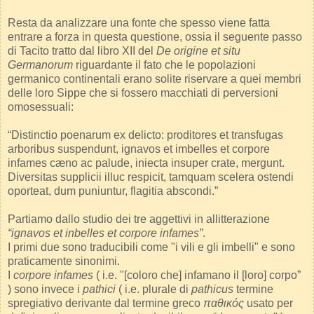
Resta da analizzare una fonte che spesso viene fatta
entrare a forza in questa questione, ossia il seguente passo
di Tacito tratto dal libro XII del
De origine et situ
Germanorum
riguardante il fato che le popolazioni
germanico continentali erano solite riservare a quei membri
delle loro Sippe che si fossero macchiati di perversioni
omosessuali:
“Distinctio poenarum ex delicto: proditores et transfugas
arboribus suspendunt, ignavos et imbelles et corpore
infames cæno ac palude, iniecta insuper crate, mergunt.
Diversitas supplicii illuc respicit, tamquam scelera ostendi
oporteat, dum puniuntur, flagitia abscondi.”
Partiamo dallo studio dei tre aggettivi in allitterazione
“ignavos et inbelles et corpore infames”
.
I primi due sono traducibili come "i vili e gli imbelli" e sono
praticamente sinonimi.
I
corpore infames
( i.e. "[coloro che] infamano il [loro] corpo”
) sono invece i
pathici
( i.e. plurale di
pathicus
termine
spregiativo derivante dal termine greco
παθικός
usato per