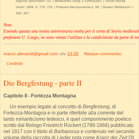
Agricola Sprüchwort 710. | Melissantes Orogr. v. Kyffhausen. | Teuzel monatl.
Unterr. 1689. S. 719. 720. | Prätorius Alectryomantia p. 69. | Dessen Weltdeschr. I.
306. 307.
Note:
Essendo questa una tesina universitaria svolta per il corso di Storia mediev
professore U. Longo, ne sono vietati l'utilizzo e la condivisione da parte di ter
marco.alimandi@gmail.com
alle
13:25
Nessun commento:
Condividi
Die Bergfestung - parte II
Capitolo II - Fortezza Montagna
Un esempio legato al concetto di
Bergfestung
, di
Fortezza-Montagna e in parte riferibile alla corrente del
tardo romanticismo tedesco, è quel componimento poetico
scritto dal filologo Friedrich Rückert (1788-1866) pubblicato
nel 1817 con il titolo di
Barbarossa
e contenuto nel secondo
volume della raccolta di
Lieder
nota come
Kranz der Zeit
[3].