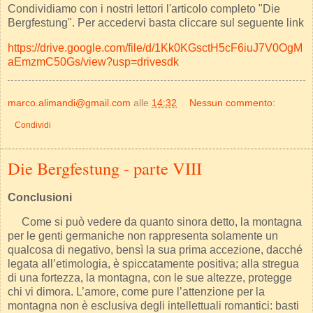
Condividiamo con i nostri lettori l'articolo completo "Die
Bergfestung". Per accedervi basta cliccare sul seguente link
https://drive.google.com/file/d/1Kk0KGsctH5cF6iuJ7V0OgM
aEmzmC50Gs/view?usp=drivesdk
marco.alimandi@gmail.com
alle
14:32
Nessun commento:
Condividi
Die Bergfestung - parte VIII
Conclusioni
Come si può vedere da quanto sinora detto, la montagna
per le genti germaniche non rappresenta solamente un
qualcosa di negativo, bensì la sua prima accezione, dacché
legata all’etimologia, è spiccatamente positiva; alla stregua
di una fortezza, la montagna, con le sue altezze, protegge
chi vi dimora. L’amore, come pure l’attenzione per la
montagna non è esclusiva degli intellettuali romantici: basti