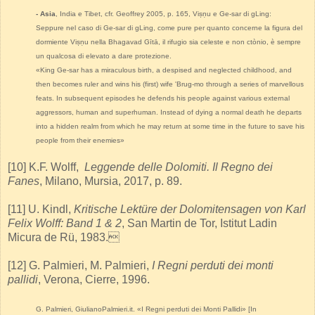
- Asia
, India e Tibet, cfr. Geoffrey 2005, p. 165, Viṣṇu e Ge-sar di gLing:
Seppure nel caso di Ge-sar di gLing, come pure per quanto concerne la figura del
dormiente Viṣṇu nella Bhagavad Gītā, il rifugio sia celeste e non ctònio, è sempre
un qualcosa di elevato a dare protezione.
«King Ge-sar has a miraculous birth, a despised and neglected childhood, and
then becomes ruler and wins his (first) wife 'Brug-mo through a series of marvellous
feats. In subsequent episodes he defends his people against various external
aggressors, human and superhuman. Instead of dying a normal death he departs
into a hidden realm from which he may return at some time in the future to save his
people from their enemies»
[10] K.F. Wolff,
Leggende delle Dolomiti. Il Regno dei
Fanes
, Milano, Mursia, 2017, p. 89.
[11] U. Kindl,
Kritische Lektüre der Dolomitensagen von Karl
Felix Wolff: Band 1 & 2
, San Martin de Tor, Istitut Ladin
Micura de Rü, 1983.
[12] G. Palmieri, M. Palmieri,
I Regni perduti dei monti
pallidi
, Verona, Cierre, 1996.
G. Palmieri, GiulianoPalmieri.it. «I Regni perduti dei Monti Pallidi» [In