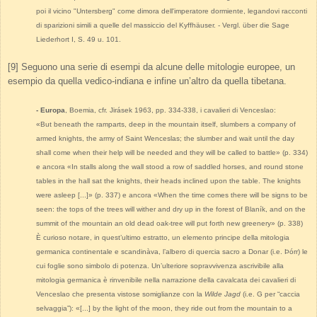
poi il vicino "Untersberg" come dimora dell'imperatore dormiente, legandovi racconti
di sparizioni simili a quelle del massiccio del Kyffhäuser. - Vergl. über die Sage
Liederhort I, S. 49 u. 101.
[9] Seguono una serie di esempi da alcune delle mitologie europee, un
esempio da quella vedico-indiana e infine un’altro da quella tibetana.
- Europa
, Boemia, cfr. Jirásek 1963, pp. 334-338, i cavalieri di Venceslao:
«But beneath the ramparts, deep in the mountain itself, slumbers a company of
armed knights, the army of Saint Wenceslas; the slumber and wait until the day
shall come when their help will be needed and they will be called to battle» (p. 334)
e ancora «In stalls along the wall stood a row of saddled horses, and round stone
tables in the hall sat the knights, their heads inclined upon the table. The knights
were asleep [...]» (p. 337) e ancora «When the time comes there will be signs to be
seen: the tops of the trees will wither and dry up in the forest of Blaník, and on the
summit of the mountain an old dead oak-tree will put forth new greenery» (p. 338)
È curioso notare, in quest’ultimo estratto, un elemento principe della mitologia
germanica continentale e scandinàva, l’albero di quercia sacro a Donar (i.e. Þórr) le
cui foglie sono simbolo di potenza. Un’ulteriore sopravvivenza ascrivibile alla
mitologia germanica è rinvenibile nella narrazione della cavalcata dei cavalieri di
Venceslao che presenta vistose somiglianze con la
Wilde Jagd
(i.e. G per “caccia
selvaggia”): «[...] by the light of the moon, they ride out from the mountain to a