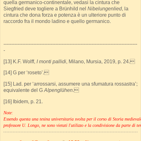
quella germanico-continentale, vedasi la cintura che
Siegfried deve togliere a Brünhild nel
Nibelungenlied
, la
cintura che dona forza e potenza è un ulteriore punto di
raccordo fra il mondo ladino e quello germanico.
-------------------------------------------------------------------------------------
-
[13] K.F. Wolff,
I monti pallidi
, Milano, Mursia, 2019, p. 24.
[14] G per ‘roseto’.
[15] Lad. per ‘arrossarsi, assumere una sfumatura rossastra’;
equivalente del G
Alpenglühen
.
[16] Ibidem, p. 21.
Note:
Essendo questa una tesina universitaria svolta per il corso di Storia mediev
professore U. Longo, ne sono vietati l'utilizzo e la condivisione da parte di ter