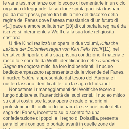
le varie testimonianze con lo scopo di cementarle in un ciclo
organico di leggende; la sua forte spinta pacifista traspare
poi da molti passi, primo fra tutti la fine del discorso della
regina dei Fanes dove l’attesa messianica di un futuro di
«[...] pace e amore sulla terra» [10] di cui parla la regina è da
iscriversi interamente a Wolff e alla sua forte religiosità
cristiana.
Ulrike Kindl realizzò un’opera in due volumi,
Kritische
Lektüre der Dolomitensagen von Karl Felix Wolff
[11], nel
tentativo di riportare alla sua pristina condizione il materiale
raccolto e corrotto da Wolff, identificando nelle
Dolomiten-
Sagen
tre
corpora
mitici fra loro indipendenti: il nucleo
badioto-ampezzano rappresentato dalle vicende dei Fanes,
il nucleo
fodóm
rappresentato dal tesoro dell'Aurona e il
nucleo fassano identificabile con la saga di Lidsanel.
Nonostante i rimaneggiamenti del Wolff che fecero a
lungo dubitare sull’autenticità dei suoi scritti, il nucleo mitico
su cui si costruisce la sua opera è reale e ha origini
protostoriche. Il conflitto di cui narra la sezione finale della
saga dei Fanes, incentrato sullo scontro fra una
confederazione di popoli e il regno di Dolasilla, presenta
parallelismi con quello portato avanti in quelle zone dai