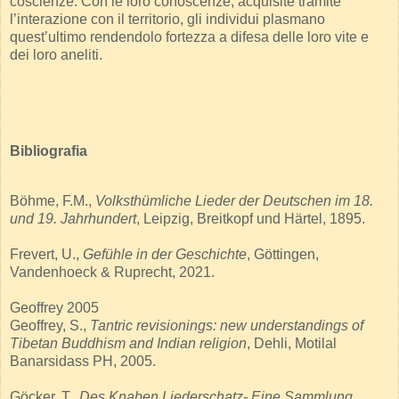
coscienze. Con le loro conoscenze, acquisite tramite
l’interazione con il territorio, gli individui plasmano
quest’ultimo rendendolo fortezza a difesa delle loro vite e
dei loro aneliti.
Bibliografia
Böhme, F.M.,
Volksthümliche Lieder der Deutschen im 18.
und 19. Jahrhundert
, Leipzig, Breitkopf und Härtel, 1895.
Frevert, U.,
Gefühle in der Geschichte
, Göttingen,
Vandenhoeck & Ruprecht, 2021.
Geoffrey 2005
Geoffrey, S.,
Tantric revisionings: new understandings of
Tibetan Buddhism and Indian religion
, Dehli, Motilal
Banarsidass PH, 2005.
Göcker, T.,
Des Knaben Liederschatz- Eine Sammlung