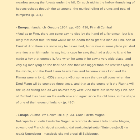
meadow among the forests under the hill. On such nights the hollow thundering of
hooves echoes through the air around, the muffled rolling of drums and peal of
trumpets» (p. 334)
- Europa
, Irlanda, cfr. Gregory 1904, pp. 435, 436, Finn di Cumhal:
«And as to Finn, there are some say he died by the hand of a fisherman; but it is
likely that is not true, for that would be no death for so great a man as Finn, son of
Cumhal. And there are some say he never died, but is alive in some place yet. And
one time a smith made his way into a cave he saw, that had a door to it, and he
made a key that opened it. And when he went in he saw a very wide place, and
very big men lying on the floor. And one that was bigger than the rest was lying in
the middle, and the Dord Fiann beside him; and he knew it was Finn and the
Fianna were in it» (p. 435) e ancora «But some say the day will come when the
Dord Fiann will be sounded three times, and that at the sound of it the Fianna will
rise up as strong and as well as ever they were. And there are some say Finn, son
of Cumhal, has been on the earth now and again since the old times, in the shape
of one of the heroes of Ireland» (p. 436)
- Europa
, Austria, cfr. Grimm 1816, p. 33, Carlo I detto Magno:
Nel capitolo 28 delle Deutsche Sagen si racconta di come Carlo I detto Magno,
sovrano dei Franchi, riposi attorniato dai suoi principi sotto l’Unterberg[sic!] - in
realtà Untersberg - massiccio sito nei pressi di Salisburgo.