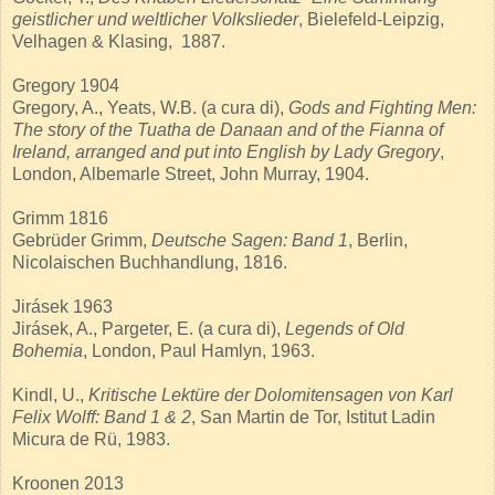
geistlicher und weltlicher Volkslieder
, Bielefeld-Leipzig,
Velhagen & Klasing, 1887.
Gregory 1904
Gregory, A., Yeats, W.B. (a cura di),
Gods and Fighting Men:
The story of the Tuatha de Danaan and of the Fianna of
Ireland, arranged and put into English by Lady Gregory
,
London, Albemarle Street, John Murray, 1904.
Grimm 1816
Gebrüder Grimm,
Deutsche Sagen: Band 1
, Berlin,
Nicolaischen Buchhandlung, 1816.
Jirásek 1963
Jirásek, A., Pargeter, E. (a cura di),
Legends of Old
Bohemia
, London, Paul Hamlyn, 1963.
Kindl, U.,
Kritische Lektüre der Dolomitensagen von Karl
Felix Wolff: Band 1 & 2
, San Martin de Tor, Istitut Ladin
Micura de Rü, 1983.
Kroonen 2013