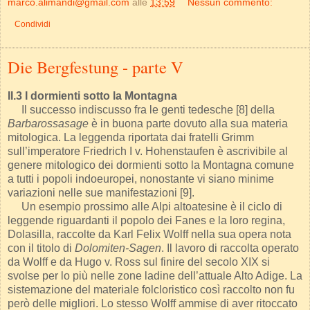
marco.alimandi@gmail.com
alle
13:59
Nessun commento:
Condividi
Die Bergfestung - parte V
II.3 I dormienti sotto la Montagna
Il successo indiscusso fra le genti tedesche [8] della
Barbarossasage
è in buona parte dovuto alla sua materia
mitologica. La leggenda riportata dai fratelli Grimm
sull’imperatore Friedrich I v. Hohenstaufen è ascrivibile al
genere mitologico dei dormienti sotto la Montagna comune
a tutti i popoli indoeuropei, nonostante vi siano minime
variazioni nelle sue manifestazioni [9].
Un esempio prossimo alle Alpi altoatesine è il ciclo di
leggende riguardanti il popolo dei Fanes e la loro regina,
Dolasilla, raccolte da Karl Felix Wolff nella sua opera nota
con il titolo di
Dolomiten-Sagen
. Il lavoro di raccolta operato
da Wolff e da Hugo v. Ross sul finire del secolo XIX si
svolse per lo più nelle zone ladine dell’attuale Alto Adige. La
sistemazione del materiale folcloristico così raccolto non fu
però delle migliori. Lo stesso Wolff ammise di aver ritoccato