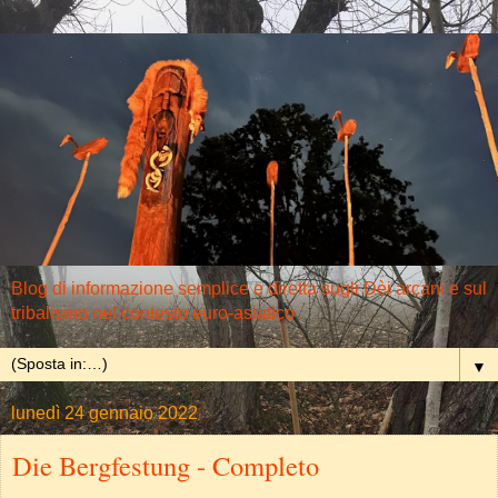
Blog di informazione semplice e diretta sugli Dèi arcani e sul
tribalismo nel contesto euro-asiatico
▼
lunedì 24 gennaio 2022
Die Bergfestung - Completo