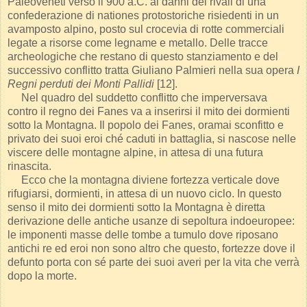
Paleoveneti verso il 900 a.C. ai danni dei rivali di una
confederazione di nationes protostoriche risiedenti in un
avamposto alpino, posto sul crocevia di rotte commerciali
legate a risorse come legname e metallo. Delle tracce
archeologiche che restano di questo stanziamento e del
successivo conflitto tratta Giuliano Palmieri nella sua opera
I
Regni perduti dei Monti Pallidi
[12].
Nel quadro del suddetto conflitto che imperversava
contro il regno dei Fanes va a inserirsi il mito dei dormienti
sotto la Montagna. Il popolo dei Fanes, oramai sconfitto e
privato dei suoi eroi ché caduti in battaglia, si nascose nelle
viscere delle montagne alpine, in attesa di una futura
rinascita.
Ecco che la montagna diviene fortezza verticale dove
rifugiarsi, dormienti, in attesa di un nuovo ciclo. In questo
senso il mito dei dormienti sotto la Montagna è diretta
derivazione delle antiche usanze di sepoltura indoeuropee:
le imponenti masse delle tombe a tumulo dove riposano
antichi re ed eroi non sono altro che questo, fortezze dove il
defunto porta con sé parte dei suoi averi per la vita che verrà
dopo la morte.