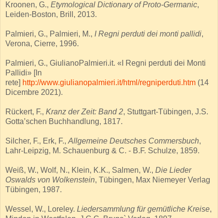
Kroonen, G.,
Etymological Dictionary of Proto-Germanic
,
Leiden-Boston, Brill, 2013.
Palmieri, G., Palmieri, M.,
I Regni perduti dei monti pallidi
,
Verona, Cierre, 1996.
Palmieri, G., GiulianoPalmieri.it. «I Regni perduti dei Monti
Pallidi» [In
rete]
http://www.giulianopalmieri.it/html/regniperduti.htm
(14
Dicembre 2021).
Rückert, F.,
Kranz der Zeit: Band 2
, Stuttgart-Tübingen, J.S.
Gotta’schen Buchhandlung, 1817.
Silcher, F., Erk, F.,
Allgemeine Deutsches Commersbuch
,
Lahr-Leipzig, M. Schauenburg & C. - B.F. Schulze, 1859.
Weiß, W., Wolf, N., Klein, K.K., Salmen, W.,
Die Lieder
Oswalds von Wolkenstein
, Tübingen, Max Niemeyer Verlag
Tübingen, 1987.
Wessel, W., Loreley.
Liedersammlung für gemütliche Kreise
,