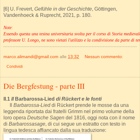
[6] U. Frevert,
Gefühle in der Geschichte
, Göttingen,
Vandenhoeck & Ruprecht, 2021, p. 180.
Note:
Essendo questa una tesina universitaria svolta per il corso di Storia mediev
professore U. Longo, ne sono vietati l'utilizzo e la condivisione da parte di ter
marco.alimandi@gmail.com
alle
13:32
Nessun commento:
Condividi
Die Bergfestung - parte III
II.1
Il
Barbarossa-Lied
di Rückert e le fonti
Il
Barbarossa-Lied
di Rückert prende le mosse da una
leggenda riportata dai fratelli Grimm nel primo volume della
loro opera
Deutsche Sagen
del 1816, oggi nota con il nome
di
Barbarossasage
, di cui segue un estratto con testo in
lingua tedesca affiancato dalla sua traduzione: