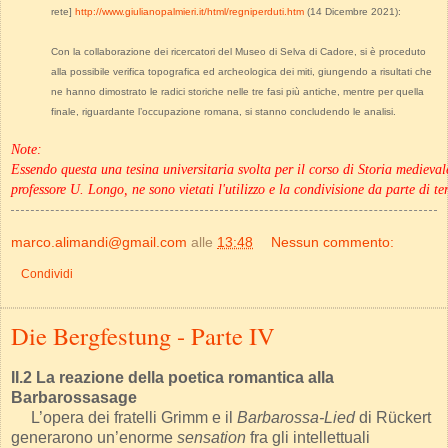
rete]
http://www.giulianopalmieri.it/html/regniperduti.htm
(14 Dicembre 2021):
Con la collaborazione dei ricercatori del Museo di Selva di Cadore, si è proceduto
alla possibile verifica topografica ed archeologica dei miti, giungendo a risultati che
ne hanno dimostrato le radici storiche nelle tre fasi più antiche, mentre per quella
finale, riguardante l’occupazione romana, si stanno concludendo le analisi.
Note:
Essendo questa una tesina universitaria svolta per il corso di Storia mediev
professore U. Longo, ne sono vietati l'utilizzo e la condivisione da parte di ter
marco.alimandi@gmail.com
alle
13:48
Nessun commento:
Condividi
Die Bergfestung - Parte IV
II.2 La reazione della poetica romantica alla
Barbarossasage
L’opera dei fratelli Grimm e il
Barbarossa-Lied
di Rückert
generarono un’enorme
sensation
fra gli intellettuali