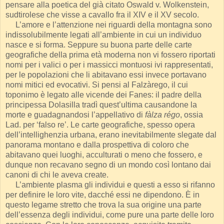
pensare alla poetica del già citato Oswald v. Wolkenstein,
sudtirolese che visse a cavallo fra il XIV e il XV secolo.
L’amore e l’attenzione nei riguardi della montagna sono
indissolubilmente legati all’ambiente in cui un individuo
nasce e si forma. Seppure su buona parte delle carte
geografiche della prima età moderna non vi fossero riportati
nomi per i valici o per i massicci montuosi ivi rappresentati,
per le popolazioni che li abitavano essi invece portavano
nomi mitici ed evocativi. Si pensi al Falzàrego, il cui
toponimo è legato alle vicende dei Fanes: il padre della
principessa Dolasilla tradì quest’ultima causandone la
morte e guadagnandosi l’appellativo di
fàlza régo
, ossia
Lad. per ‘falso re’. Le carte geografiche, spesso opera
dell’intellighenzia urbana, erano inevitabilmente slegate dal
panorama montano e dalla prospettiva di coloro che
abitavano quei luoghi, acculturati o meno che fossero, e
dunque non recavano segno di un mondo così lontano dai
canoni di chi le aveva create.
L’ambiente plasma gli individui e questi a esso si rifanno
per definire le loro vite, dacché essi ne dipendono. È in
questo legame stretto che trova la sua origine una parte
dell’essenza degli individui, come pure una parte delle loro