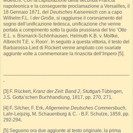
tedeschi. Con la capitolazione della seconda Francia
napoleonica e la conseguente proclamazione a Versailles, il
18 Gennaio 1871, del
Deutsches Kaiserreich
con a capo
Wilhelm F.L. I
der Große
, si raggiunse il coronamento del
sogno dell’unificazione tedesca, unificazione che venne
portata a compimento sotto la guida prussiana del trio ‘Otto
E.L. v. Bismarck-Schönhausen, Helmuth K.B. v. Moltke,
Albrecht T.E. v. Roon’. In seguito a questa vittoria, il testo del
Barbarossa-Lied di Rückert venne ampliato con svariate
aggiunte volte a commemorare la rinascita dell’Impero [5].
-------------------------------------------------------------------------------------
-
[3] F. Rückert,
Kranz der Zeit: Band 2
, Stuttgart-Tübingen,
J.S. Gotta’schen Buchhandlung, 1817, pp. 270, 271.
[4] F. Silcher, F. Erk,
Allgemeine Deutsches Commersbuch
,
Lahr-Leipzig, M. Schauenburg & C. - B.F. Schulze, 1859, pp.
292-294.
[5] Seguono ora due aggiunte al testo originale, la prima