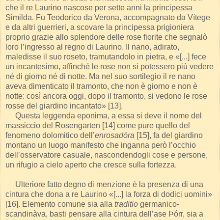
che il re Laurino nascose per sette anni la principessa
Similda. Fu Teodorico da Verona, accompagnato da Vítege
e da altri guerrieri, a scovare la principessa prigioniera
proprio grazie allo splendore delle rose fiorite che segnalò
loro l’ingresso al regno di Laurino. Il nano, adirato,
maledisse il suo roseto, tramutandolo in pietra, e «[...] fece
un incantesimo, affinché le rose non si potessero più vedere
né di giorno né di notte. Ma nel suo sortilegio il re nano
aveva dimenticato il tramonto, che non è giorno e non è
notte: così ancora oggi, dopo il tramonto, si vedono le rose
rosse del giardino incantato» [13].
Questa leggenda eponima, a essa si deve il nome del
massiccio del Rosengarten [14] come pure quello del
fenomeno dolomitico dell’
enrosadöra
[15], fa del giardino
montano un luogo manifesto che inganna però l’occhio
dell’osservatore casuale, nascondendogli cose e persone,
un rifugio a cielo aperto che cresce sulla fortezza.
Ulteriore fatto degno di menzione è la presenza di una
cintura che dona a re Laurino «[...] la forza di dodici uomini»
[16]. Elemento comune sia alla
traditio
germanico-
scandinàva, basti pensare alla cintura dell’ase Þórr, sia a