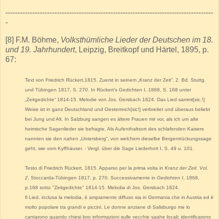
-------------------------------------------------------------------------------------
-
[8] F.M. Böhme,
Volksthümliche Lieder der Deutschen im 18.
und 19. Jahrhundert
, Leipzig, Breitkopf und Härtel, 1895, p.
67:
Text von Friedrich Rückert,1815. Zuerst in seinem „Kranz der Zeit“. 2. Bd. Stuttg.
und Tübingen 1817, S. 270. In Rückert’s Gedichten I, 1868, S. 168 unter
„Zeitgedichte“ 1814-15. Melodie von Jos. Gersbach 1824. Das Lied sammt[sic.!]
Weise ist in ganz Deutschland und Oesterreich[sic!] verbreitet und überaus beliebt
bei Jung und Alt. In Salzburg sangen es ältere Frauen mir vor, als ich um alte
heimische Sagenlieder sie befragte. Als Aufenthaltsort des schlafenden Kaisers
nannten sie den nahen „Untersberg“, von welchem dieselbe Bergentrückungssage
geht, wie vom Kyffhäuser. - Vergl. über die Sage Liederhort I, S. 49 u. 101.
Testo di Friedrich Rückert, 1815. Apparso per la prima volta in
Kranz der Zeit. Vol.
2
, Stoccarda-Tübingen 1817, p. 270. Successivamente in
Gedichten I
, 1868,
p.168 sotto "Zeitgedichte" 1814-15. Melodia di Jos. Gersbach 1824.
Il Lied, inclusa la melodia, è ampiamente diffuso sia in Germania che in Austria ed è
molto popolare tra grandi e piccini. Le donne anziane di Salisburgo me lo
cantarono quando chiesi loro informazioni sulle vecchie saghe locali; identificarono