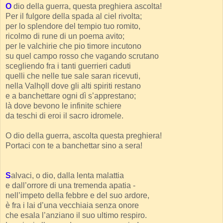
O
dio della guerra, questa preghiera ascolta!
Per il fulgore della spada al ciel rivolta;
per lo splendore del tempio tuo romito,
ricolmo di rune di un poema avito;
per le valchirie che pio timore incutono
su quel campo rosso che vagando scrutano
scegliendo fra i tanti guerrieri caduti
quelli che nelle tue sale saran ricevuti,
nella Valhǫll dove gli alti spiriti restano
e a banchettare ogni dì s’apprestano;
là dove bevono le infinite schiere
da teschi di eroi il sacro idromele.
O dio della guerra, ascolta questa preghiera!
Portaci con te a banchettar sino a sera!
S
alvaci, o dio, dalla lenta malattia
e dall’orrore di una tremenda apatia -
nell’impeto della febbre e del suo ardore,
è fra i lai d’una vecchiaia senza onore
che esala l’anziano il suo ultimo respiro.