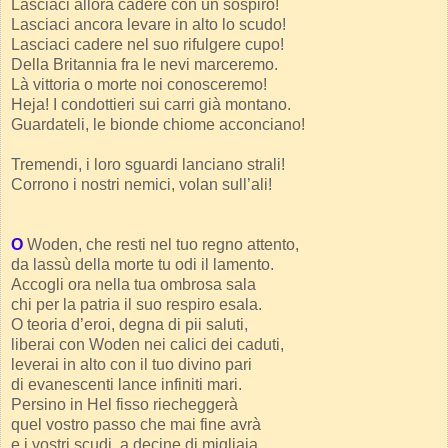
Lasciaci allora cadere con un sospiro!
Lasciaci ancora levare in alto lo scudo!
Lasciaci cadere nel suo rifulgere cupo!
Della Britannia fra le nevi marceremo.
Là vittoria o morte noi conosceremo!
Heja! I condottieri sui carri già montano.
Guardateli, le bionde chiome acconciano!
Tremendi, i loro sguardi lanciano strali!
Corrono i nostri nemici, volan sull’ali!
O
Woden, che resti nel tuo regno attento,
da lassù della morte tu odi il lamento.
Accogli ora nella tua ombrosa sala
chi per la patria il suo respiro esala.
O teoria d’eroi, degna di pii saluti,
liberai con Woden nei calici dei caduti,
leverai in alto con il tuo divino pari
di evanescenti lance infiniti mari.
Persino in Hel fisso riecheggerà
quel vostro passo che mai fine avrà
e i vostri scudi, a decine di migliaia,