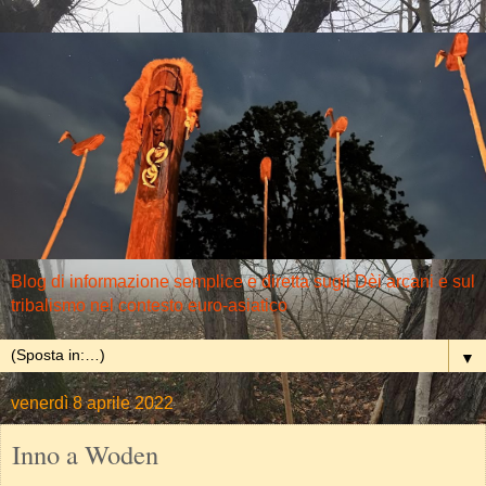
Blog di informazione semplice e diretta sugli Dèi arcani e sul
tribalismo nel contesto euro-asiatico
▼
venerdì 8 aprile 2022
Inno a Woden