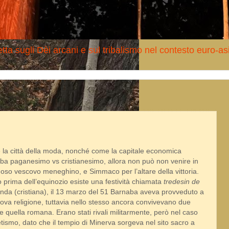
tta sugli Dèi arcani e sul tribalismo nel contesto euro-as
la città della moda, nonché come la capitale economica
atriba paganesimo vs cristianesimo, allora non può non venire in
moso vescovo meneghino, e Simmaco per l’altare della vittoria.
oco prima dell’equinozio esiste una festività chiamata
tredesin de
genda (cristiana), il 13 marzo del 51 Barnaba aveva provveduto a
va religione, tuttavia nello stesso ancora convivevano due
a e quella romana. Erano stati rivali militarmente, però nel caso
etismo, dato che il tempio di Minerva sorgeva nel sito sacro a