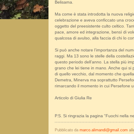
Belisama.
Ma come è stata introdotta la nuova relig
celebrazione e aveva conficcato una croce
oggetto del preesistente culto celtico. Ta
pace, amore ed integrazione, bensì di vol
qualcosa di avulso, alla faccia di chi lo co
Si può anche notare l’importanza del numer
raggi. Ma 13 sono le stelle della costella
questo periodo dell’anno. La stella più i
grano che lei tiene in mano. Anche qui si
di quello vecchio, dal momento che quella 
Demetra, Minerva ma soprattutto Persefone
rimarcando il momento in cui Persefone usc
Articolo di Giulia Re
P.S. Si ringrazia la pagina “Fuochi nella n
Pubblicato da
marco.alimandi@gmail.com
al