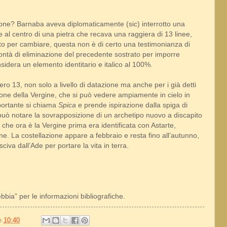
ione? Barnaba aveva diplomaticamente (sic) interrotto una
 al centro di una pietra che recava una raggiera di 13 linee,
nto per cambiare, questa non è di certo una testimonianza di
ontà di eliminazione del precedente sostrato per imporre
nsidera un elemento identitario e italico al 100%.
o 13, non solo a livello di datazione ma anche per i già detti
zione della Vergine, che si può vedere ampiamente in cielo in
mportante si chiama
Spica
e prende ispirazione dalla spiga di
 può notare la sovrapposizione di un archetipo nuovo a discapito
che ora è la Vergine prima era identificata con Astarte,
. La costellazione appare a febbraio e resta fino all’autunno,
iva dall’Ade per portare la vita in terra.
ebbia” per le informazioni bibliografiche.
le
10:40