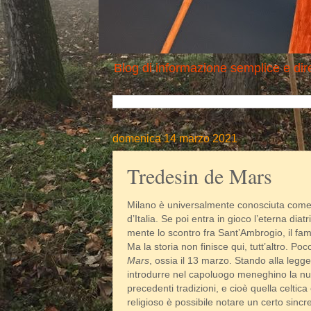
Blog di informazione semplice e dire
domenica 14 marzo 2021
Tredesin de Mars
Milano è universalmente conosciuta come 
d’Italia. Se poi entra in gioco l’eterna di
mente lo scontro fra Sant’Ambrogio, il fa
Ma la storia non finisce qui, tutt’altro. P
Mars
, ossia il 13 marzo. Stando alla leg
introdurre nel capoluogo meneghino la nuo
precedenti tradizioni, e cioè quella celtic
religioso è possibile notare un certo sincr