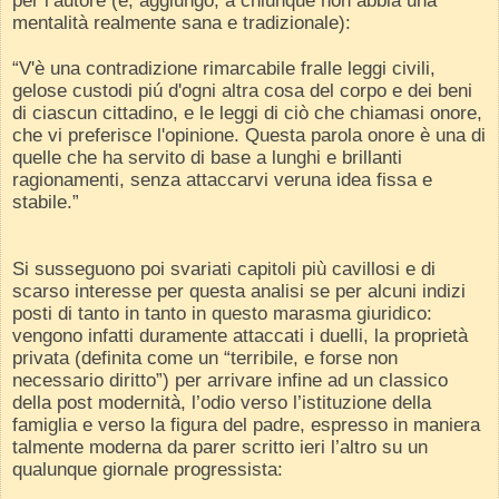
per l’autore (e, aggiungo, a chiunque non abbia una
mentalità realmente sana e tradizionale):
“V'è una contradizione rimarcabile fralle leggi civili,
gelose custodi piú d'ogni altra cosa del corpo e dei beni
di ciascun cittadino, e le leggi di ciò che chiamasi onore,
che vi preferisce l'opinione. Questa parola onore è una di
quelle che ha servito di base a lunghi e brillanti
ragionamenti, senza attaccarvi veruna idea fissa e
stabile.”
Si susseguono poi svariati capitoli più cavillosi e di
scarso interesse per questa analisi se per alcuni indizi
posti di tanto in tanto in questo marasma giuridico:
vengono infatti duramente attaccati i duelli, la proprietà
privata (definita come un “terribile, e forse non
necessario diritto”) per arrivare infine ad un classico
della post modernità, l’odio verso l’istituzione della
famiglia e verso la figura del padre, espresso in maniera
talmente moderna da parer scritto ieri l’altro su un
qualunque giornale progressista: