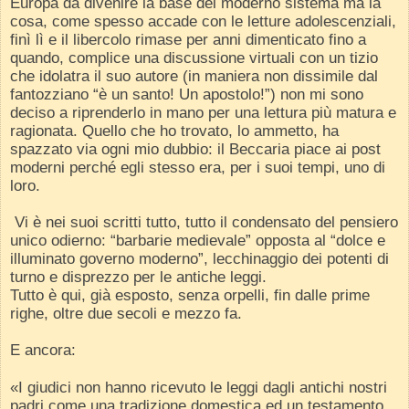
Europa da divenire la base del moderno sistema ma la
cosa, come spesso accade con le letture adolescenziali,
finì lì e il libercolo rimase per anni dimenticato fino a
quando, complice una discussione virtuali con un tizio
che idolatra il suo autore (in maniera non dissimile dal
fantozziano “è un santo! Un apostolo!”) non mi sono
deciso a riprenderlo in mano per una lettura più matura e
ragionata. Quello che ho trovato, lo ammetto, ha
spazzato via ogni mio dubbio: il Beccaria piace ai post
moderni perché egli stesso era, per i suoi tempi, uno di
loro.
Vi è nei suoi scritti tutto, tutto il condensato del pensiero
unico odierno: “barbarie medievale” opposta al “dolce e
illuminato governo moderno”, lecchinaggio dei potenti di
turno e disprezzo per le antiche leggi.
Tutto è qui, già esposto, senza orpelli, fin dalle prime
righe, oltre due secoli e mezzo fa.
E ancora:
«I giudici non hanno ricevuto le leggi dagli antichi nostri
padri come una tradizione domestica ed un testamento