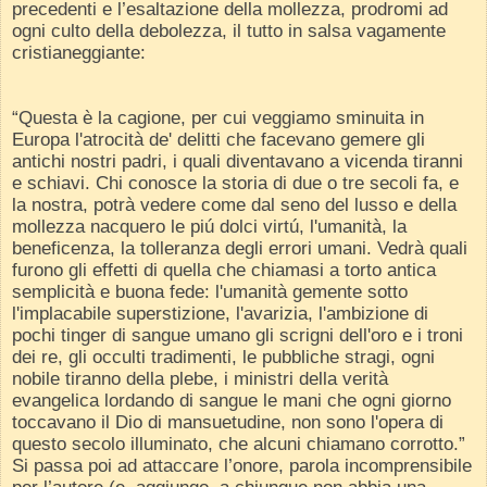
precedenti e l’esaltazione della mollezza, prodromi ad
ogni culto della debolezza, il tutto in salsa vagamente
cristianeggiante:
“Questa è la cagione, per cui veggiamo sminuita in
Europa l'atrocità de' delitti che facevano gemere gli
antichi nostri padri, i quali diventavano a vicenda tiranni
e schiavi. Chi conosce la storia di due o tre secoli fa, e
la nostra, potrà vedere come dal seno del lusso e della
mollezza nacquero le piú dolci virtú, l'umanità, la
beneficenza, la tolleranza degli errori umani. Vedrà quali
furono gli effetti di quella che chiamasi a torto antica
semplicità e buona fede: l'umanità gemente sotto
l'implacabile superstizione, l'avarizia, l'ambizione di
pochi tinger di sangue umano gli scrigni dell'oro e i troni
dei re, gli occulti tradimenti, le pubbliche stragi, ogni
nobile tiranno della plebe, i ministri della verità
evangelica lordando di sangue le mani che ogni giorno
toccavano il Dio di mansuetudine, non sono l'opera di
questo secolo illuminato, che alcuni chiamano corrotto.”
Si passa poi ad attaccare l’onore, parola incomprensibile