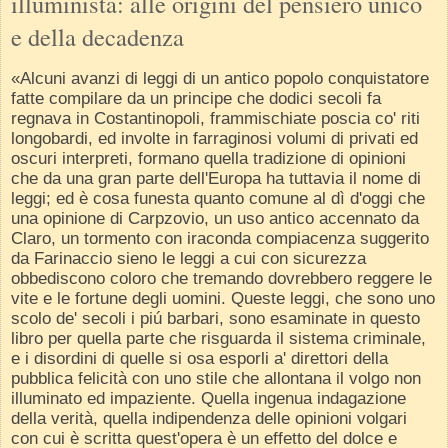
illuminista: alle origini del pensiero unico
e della decadenza
«Alcuni avanzi di leggi di un antico popolo conquistatore
fatte compilare da un principe che dodici secoli fa
regnava in Costantinopoli, frammischiate poscia co' riti
longobardi, ed involte in farraginosi volumi di privati ed
oscuri interpreti, formano quella tradizione di opinioni
che da una gran parte dell'Europa ha tuttavia il nome di
leggi; ed è cosa funesta quanto comune al dì d'oggi che
una opinione di Carpzovio, un uso antico accennato da
Claro, un tormento con iraconda compiacenza suggerito
da Farinaccio sieno le leggi a cui con sicurezza
obbediscono coloro che tremando dovrebbero reggere le
vite e le fortune degli uomini. Queste leggi, che sono uno
scolo de' secoli i piú barbari, sono esaminate in questo
libro per quella parte che risguarda il sistema criminale,
e i disordini di quelle si osa esporli a' direttori della
pubblica felicità con uno stile che allontana il volgo non
illuminato ed impaziente. Quella ingenua indagazione
della verità, quella indipendenza delle opinioni volgari
con cui è scritta quest'opera è un effetto del dolce e