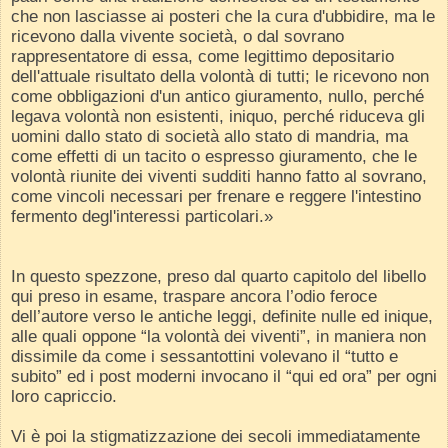
che non lasciasse ai posteri che la cura d'ubbidire, ma le
ricevono dalla vivente società, o dal sovrano
rappresentatore di essa, come legittimo depositario
dell'attuale risultato della volontà di tutti; le ricevono non
come obbligazioni d'un antico giuramento, nullo, perché
legava volontà non esistenti, iniquo, perché riduceva gli
uomini dallo stato di società allo stato di mandria, ma
come effetti di un tacito o espresso giuramento, che le
volontà riunite dei viventi sudditi hanno fatto al sovrano,
come vincoli necessari per frenare e reggere l'intestino
fermento degl'interessi particolari.»
In questo spezzone, preso dal quarto capitolo del libello
qui preso in esame, traspare ancora l’odio feroce
dell’autore verso le antiche leggi, definite nulle ed inique,
alle quali oppone “la volontà dei viventi”, in maniera non
dissimile da come i sessantottini volevano il “tutto e
subito” ed i post moderni invocano il “qui ed ora” per ogni
loro capriccio.
Vi è poi la stigmatizzazione dei secoli immediatamente