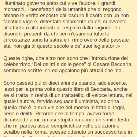
illuminato governo sotto cui vive l'autore. I grandi
monarchi, i benefattori della umanità che ci reggono,
amano le verità esposte dall'oscuro filosofo con un non
fanatico vigore, detestato solamente da chi si avventa
alla forza o alla industria, respinto dalla ragione; e i
disordini presenti da chi ben n'esamina tutte le
circostanze sono la satira e il rimprovero delle passate
età, non già di questo secolo e de' suoi legislatori.»
Queste righe, che altro non sono che l’introduzione del
celeberrimo “Dei delitti e delle pene” di Cesare Beccaria,
sembrano scritte ieri ed appaiono più attuali che mai.
Sono passati più di dieci anni da quando, adolescente,
lessi per la prima volta questo libro di Beccaria, anche
se si tratta in realtà di un trattatello, di veloce lettura, nel
quale l’autore, fervido seguace illuminista, sciorina
quella che è la sua visione del mondo in fatto di leggi,
pene e delitti. Ricordo che al tempo, avevo forse
diciassette anni, rimasi stupito da come un simile testo,
che mi pareva assai semplicistico nelle soluzioni e
scialbo nella forma, avesse ottenuto un successo tale in