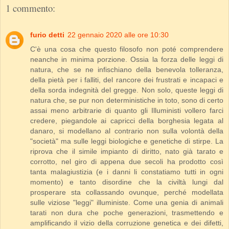
1 commento:
furio detti
22 gennaio 2020 alle ore 10:30
C'è una cosa che questo filosofo non poté comprendere
neanche in minima porzione. Ossia la forza delle leggi di
natura, che se ne infischiano della benevola tolleranza,
della pietà per i falliti, del rancore dei frustrati e incapaci e
della sorda indegnità del gregge. Non solo, queste leggi di
natura che, se pur non deterministiche in toto, sono di certo
assai meno arbitrarie di quanto gli Illuministi vollero farci
credere, piegandole ai capricci della borghesia legata al
danaro, si modellano al contrario non sulla volontà della
"società" ma sulle leggi biologiche e genetiche di stirpe. La
riprova che il simile impianto di diritto, nato già tarato e
corrotto, nel giro di appena due secoli ha prodotto così
tanta malagiustizia (e i danni li constatiamo tutti in ogni
momento) e tanto disordine che la civiltà lungi dal
prosperare sta collassando ovunque, perché modellata
sulle viziose "leggi" illuministe. Come una genia di animali
tarati non dura che poche generazioni, trasmettendo e
amplificando il vizio della corruzione genetica e dei difetti,