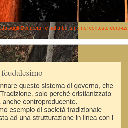
tta sugli Dèi arcani e sul tribalismo nel contesto euro-as
 feudalesimo
nnare questo sistema di governo, che
Tradizione, solo perché cristianizzato
a anche controproducente.
mo esempio di società tradizionale
ta ad una strutturazione in linea con i
.