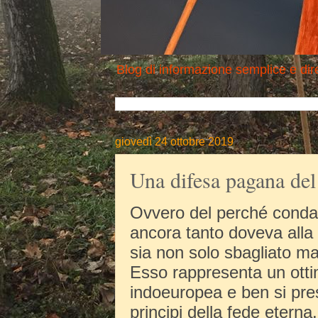
Blog di informazione semplice e dire
giovedì 24 ottobre 2019
Una difesa pagana del
Ovvero del perché conda
ancora tanto doveva alla 
sia non solo sbagliato m
Esso rappresenta un otti
indoeuropea e ben si pres
principi della fede eterna