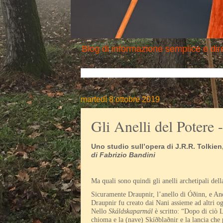
Blog di informazione semplice e dire
martedì 8 ottobre 2019
Gli Anelli del Potere 
Uno studio sull’opera di J.R.R. Tolkie
di Fabrizio Bandini
Ma quali sono quindi gli anelli archetipali dell
Sicuramente Draupnir, l’anello di Óðinn, e And
Draupnir fu creato dai Nani assieme ad altri ogg
Nello
Skáldskaparmál
è scritto: “Dopo di ciò L
chioma e la (nave) Skíðblaðnir e la lancia che