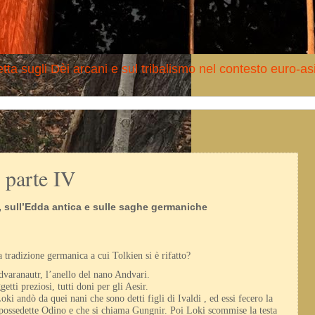
tta sugli Dèi arcani e sul tribalismo nel contesto euro-as
- parte IV
n, sull’Edda antica e sulle saghe germaniche
a tradizione germanica a cui Tolkien si è rifatto?
varanautr, l’anello del nano Andvari.
etti preziosi, tutti doni per gli Aesir.
oki andò da quei nani che sono detti figli di Ivaldi , ed essi fecero la
 possedette Odino e che si chiama Gungnir. Poi Loki scommise la testa