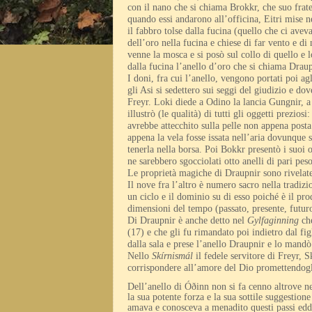
con il nano che si chiama Brokkr, che suo frate
quando essi andarono all’officina, Eitri mise n
il fabbro tolse dalla fucina (quello che ci ave
dell’oro nella fucina e chiese di far vento e di
venne la mosca e si posò sul collo di quello e l
dalla fucina l’anello d’oro che si chiama Dra
I doni, fra cui l’anello, vengono portati poi ag
gli Asi si sedettero sui seggi del giudizio e d
Freyr. Loki diede a Odino la lancia Gungnir, a
illustrò (le qualità) di tutti gli oggetti prezio
avrebbe attecchito sulla pelle non appena post
appena la vela fosse issata nell’aria dovunque
tenerla nella borsa. Poi Bokkr presentò i suoi o
ne sarebbero sgocciolati otto anelli di pari pe
Le proprietà magiche di Draupnir sono rivelate
Il nove fra l’altro è numero sacro nella tradi
un ciclo e il dominio su di esso poiché è il prod
dimensioni del tempo (passato, presente, futur
Di Draupnir è anche detto nel
Gylfaginning
ch
(17) e che gli fu rimandato poi indietro dal f
dalla sala e prese l’anello Draupnir e lo mand
Nello
Skírnismál
il fedele servitore di Freyr, S
corrispondere all’amore del Dio promettendogli
Dell’anello di Óðinn non si fa cenno altrove ne
la sua potente forza e la sua sottile suggestion
amava e conosceva a menadito questi passi edd