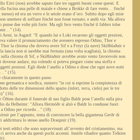
llo Eitri (non) avrebbe saputo fare tre oggetti buoni come questi. E
ella fucina una pelle di maiale e chiese a Brokkr di fare vento… finché
va messo) ed era un verro e le setole erano d’oro. Subito dopo egli mise
 non smettere di soffiare finché non fosse tornato; e andò via. Ma allora
o punse due volte più forte. Ma egli fece vento finché il fabbro tolse
upnir…” (14).
li Aesir, in Asgard: “E quando lui e Loki recarono gli oggetti preziosi,
oveva valere il pronunciamento che avessero espresso Odino, Thor e
 Thor la chioma che doveva avere Sif e a Freyr (la nave) Skíðblaðnir e
si: la lancia non si sarebbe mai fermata (una volta scagliata), la chioma
a sulla chioma di Sif, e Skíðblaðnir avrebbe avuto vento favorevole non
 si dovesse andare, ma volendo si poteva piegare come una stoffa e
ggetti preziosi. Egli diede l’anello a Odino e disse che ogni nove notti
so…” (15).
 chiaramente in questo passo.
zione germanica e nordica, numero “in cui si esprime la compiutezza di
otto delle tre dimensioni dello spazio (inferi, terra, cielo) per le tre
o)” (16).
e Óðinn durante il funerale di suo figlio Baldr pose l’anello sulla pira
iglio da Helheimr: “Allora Hermóðr si alzò e Baldr lo condusse fuori
ò a Odino per ricordo…” (18).
kírnir per l’appunto, tenta di convincere la bella gigantessa Gerðr di
 addirittura lo stesso anello Draupnir (19).
i testi eddici che sono sopravvissuti all’avvento del cristianesimo, ma
e ci arriva anche da questi pochi accenni.
Inutile ribadire quanto Tolkien
ici.