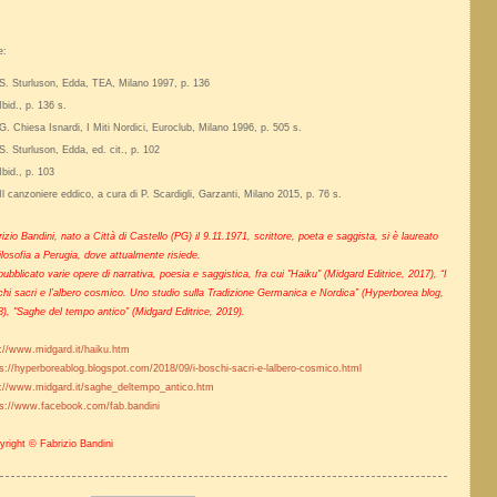
e:
S. Sturluson, Edda, TEA, Milano 1997, p. 136
Ibid., p. 136 s.
G. Chiesa Isnardi, I Miti Nordici, Euroclub, Milano 1996, p. 505 s.
S. Sturluson, Edda, ed. cit., p. 102
Ibid., p. 103
Il canzoniere eddico, a cura di P. Scardigli, Garzanti, Milano 2015, p. 76 s.
izio Bandini, nato a Città di Castello (PG) il 9.11.1971, scrittore, poeta e saggista, si è laureato
ilosofia a Perugia, dove attualmente risiede.
ubblicato varie opere di narrativa, poesia e saggistica, fra cui "Haiku" (Midgard Editrice, 2017), “I
hi sacri e l’albero cosmico. Uno studio sulla Tradizione Germanica e Nordica” (Hyperborea blog,
), "Saghe del tempo antico” (Midgard Editrice, 2019).
://www.midgard.it/haiku.htm
s://hyperboreablog.blogspot.com/2018/09/i-boschi-sacri-e-lalbero-cosmico.html
p://www.midgard.it/saghe_deltempo_antico.htm
ps://www.facebook.com/fab.bandini
right © Fabrizio Bandini