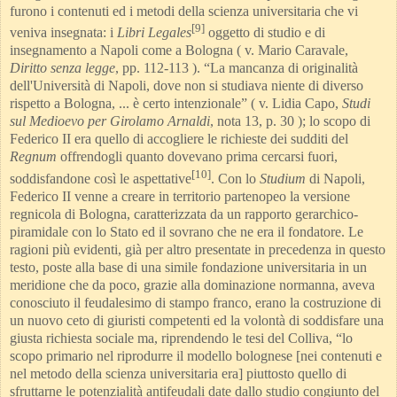
furono i contenuti ed i metodi della scienza universitaria che vi
[9]
veniva insegnata: i
Libri Legales
oggetto di studio e di
insegnamento a Napoli come a Bologna ( v. Mario Caravale,
Diritto senza legge
, pp. 112-113 ). “La mancanza di originalità
dell'Università di Napoli, dove non si studiava niente di diverso
rispetto a Bologna, ... è certo intenzionale” ( v. Lidia Capo,
Studi
sul Medioevo per Girolamo Arnaldi
, nota 13, p. 30 ); lo scopo di
Federico II era quello di accogliere le richieste dei sudditi del
Regnum
offrendogli quanto do
vevano prima cercarsi fuori,
[10]
soddisfandone così le aspettative
. Con lo
Studium
di Napoli,
Federico II venne a creare in territorio partenopeo la versione
regnicola di Bologna, caratterizzata da un rapporto gerarchico-
piramidale con lo Stato ed il sovrano che ne era il fondatore. Le
ragioni più evidenti, già per altro presentate in precedenza in questo
testo, poste alla base di una simile fondazione universitaria in un
meridione che da poco, grazie alla dominazione normanna, aveva
conosciuto il feudalesimo di stampo franco, erano la costruzione di
un nuovo ceto di giuristi
competenti ed la volontà di soddisfare una
giusta richiesta sociale ma, riprendendo le tesi del Colliva, “lo
scopo primario nel riprodurre il modello bolognese [nei contenuti e
nel metodo della scienza universitaria era] piuttosto quello di
sfruttarne le potenzialità antifeudali date dallo studio congiunto del