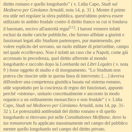
diritto romano e quello longobardo” ( v. Lidia Capo,
Studi sul
Medioevo per Girolamo Arnaldi
, nota 14, p. 31 ). Mentre il primo
era utile nel regolare la sfera pubblica, quest'ultimo poteva essere
utilizzato in ambito feudale contro il diritto franco su cui si fondava
[11]
il baronato, nocivo all'autorità regia
. I baroni vennero infatti
esclusi da molte cariche pubbliche, che furono affidate a giuristi e
funzionari legati allo Studium partenopeo, pur mantenendo, per
volere esplicito del sovrano, un ruolo militare di prim'ordine, campo
nel quale eccellevano. Non è infatti un caso che a Napoli, come già
accennato in precedenza, quel diritto afferente al mondo
longobardo e raccolto dopo la
Lombarda
nei
Libri Legales
( v. nota
9 ) fosse oggetto di studio e di insegnamento. “Lo Studium non
poteva che riuscire utile in questa linea di intervento: […] doveva
diffondere una competenza giuridica basata sul sistema romano,
utile soprattutto per la coscienza di regno dei funzionari, appunto
perché «sistema», unitario concettualmente e ancorato in modo
organico a un ordinamento monarchico e non feudale” ( v. Lidia
Capo,
Studi sul Medioevo per Girolamo Arnaldi
, nota 14, pp. 31-
32 ). Le potenzialità antifeudali del diritto romano e di quello
longobardo si ritrovano poi nelle
Constitutiones Melfitane
, dove lo
ius romanorum
fu applicato massimamente nel campo del pubblico
mentre quello longobardo nel campo del diritto privato.