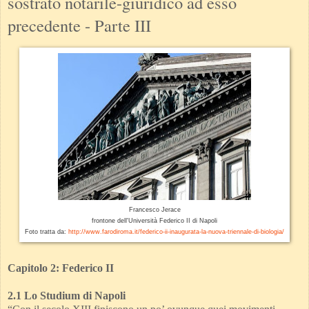
sostrato notarile-giuridico ad esso
precedente - Parte III
Francesco Jerace
frontone dell'Università Federico II di Napoli
Foto tratta da:
http://www.farodiroma.it/federico-ii-inaugurata-la-nuova-triennale-di-biologia/
Capitolo 2: Federico II
2.1 Lo Studium di Napoli