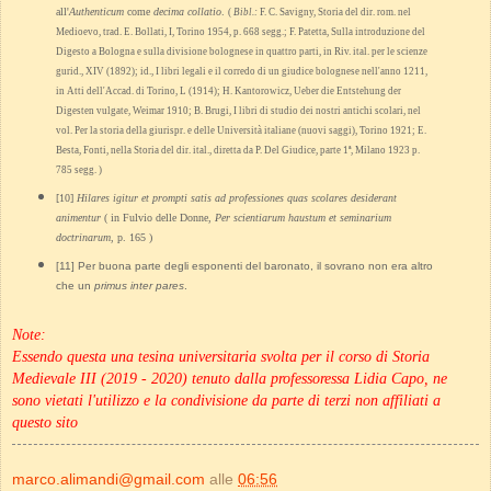
all'
Authenticum
come
decima collatio
.
(
Bibl.:
F. C. Savigny, Storia del dir. rom. nel
Medioevo, trad. E. Bollati, I, Torino 1954, p. 668 segg.; F. Patetta, Sulla introduzione del
Digesto a Bologna e sulla divisione bolognese in quattro parti, in Riv. ital. per le scienze
gurid., XIV (1892); id., I libri legali e il corredo di un giudice bolognese nell'anno 1211,
in Atti dell'Accad. di Torino, L (1914); H. Kantorowicz, Ueber die Entstehung der
Digesten vulgate, Weimar 1910; B. Brugi, I libri di studio dei nostri antichi scolari, nel
vol. Per la storia della giurispr. e delle Università italiane (nuovi saggi), Torino 1921; E.
Besta, Fonti, nella Storia del dir. ital., diretta da P. Del Giudice, parte 1ª, Milano 1923 p.
785 segg. )
[10]
Hilares igitur et prompti satis ad professiones quas scolares desiderant
animentur
( in Fulvio delle Donne,
Per scientiarum haustum et seminarium
doctrinarum
, p. 165 )
[11] Per buona parte degli esponenti del baronato, il sovrano non era altro
che un
primus inter pares
.
Note:
Essendo questa una tesina universitaria svolta per il corso di Storia
Medievale III (2019 - 2020) tenuto dalla professoressa Lidia Capo, ne
sono vietati l'utilizzo e la condivisione da parte di terzi non affiliati a
questo sito
marco.alimandi@gmail.com
alle
06:56