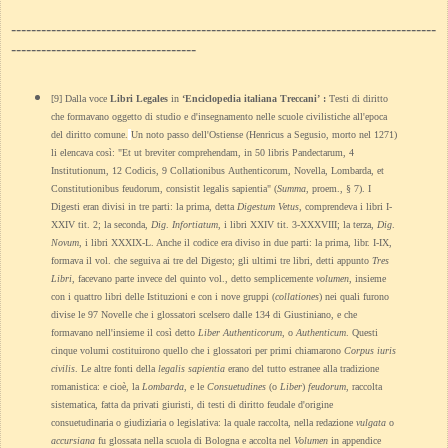
-------------------------------------------------------------------------------------
-------------------------------------
[9] Dalla voce
Libri Legales
in
‘Enciclopedia italiana Treccani’ :
Testi di diritto
che formavano oggetto di studio e d'insegnamento nelle scuole civilistiche all'epoca
del diritto comune.
Un noto passo dell'Ostiense (Henricus a Segusio, morto nel 1271)
li elencava così: "Et ut breviter comprehendam, in 50 libris Pandectarum, 4
Institutionum, 12 Codicis, 9 Collationibus Authenticorum, Novella, Lombarda, et
Constitutionibus feudorum, consistit legalis sapientia" (
Summa
, proem., § 7).
I
Digesti eran divisi in tre parti: la prima, detta
Digestum Vetus
, comprendeva i libri I-
XXIV tit. 2; la seconda,
Dig
.
Infortiatum
, i libri XXIV tit. 3-XXXVIII; la terza,
Dig
.
Novum
, i libri XXXIX-L. Anche il codice era diviso in due parti: la prima, libr. I-IX,
formava il vol. che seguiva ai tre del Digesto; gli ultimi tre libri, detti appunto
Tres
Libri
, facevano parte invece del quinto vol., detto semplicemente
volumen
, insieme
con i quattro libri delle Istituzioni e con i nove gruppi (
collationes
) nei quali furono
divise le 97 Novelle che i glossatori scelsero dalle 134 di Giustiniano, e che
formavano nell'insieme il così detto
Liber Authenticorum
, o
Authenticum
. Questi
cinque volumi costituirono quello che i glossatori per primi chiamarono
Corpus iuris
civilis
. Le altre fonti della
legalis sapientia
erano del tutto estranee alla tradizione
romanistica: e cioè, la
Lombarda
, e le
Consuetudines
(o
Liber
)
feudorum
, raccolta
sistematica, fatta da privati giuristi, di testi di diritto feudale d'origine
consuetudinaria o giudiziaria o legislativa: la quale raccolta, nella redazione
vulgata
o
accursiana
fu glossata nella scuola di Bologna e accolta nel
Volumen
in appendice