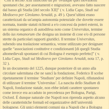
“Con il secolo XIII finiscono un po’ ovunque quei movimenti
spontanei che, per assestamenti e migrazioni, avevano fatto nascere
dal basso gli Studia [del secolo XII]” ( v. Lidia Capo,
Studi sul
Medioevo per Girolamo Arnaldi
, p. 49 ). Quest’ultimi erano
caratterizzati da un'ampia autonomia potenziale che dovette essere
normata, tramite statuti richiesti a e/o concessi da poteri esterni, in
un sistema organico di autodifesa noto come
Universitas
, termine
dello
ius romanorum
che designa un insieme di cose e/o di persone
strette da particolari rapporti giuridici. Il termine
Universitas
,
subendo una traslazione semantica, venne utilizzato per designare
quelle “associazioni costitutive e condizionanti [di quegli Studia
altomedievali spontanei di cui Bologna è esempio perfetto]” ( v.
Lidia Capo,
Studi sul Medioevo per Girolamo Arnaldi
, nota 17, p.
32 ).
In un documento del 1225, dunque posteriore di un anno alla
circolare salernitana che ne sancì la fondazione, Federico II scelse
ripetutamente il termine ‘Studium’ per definire Napoli, rifiutandosi
di utilizzare il termine ‘Universitas’. La nascita dello
Studium
di
Napoli, fondazione statale, non ebbe infatti carattere spontaneo
come invece era accaduto in precedenza per Bologna, Parigi,
Oxford. È dunque naturale che Napoli non riprenda aspetto alcuno
delle caratteristiche formali ed organizzative dell’università
bolognese. Gli unici elementi comuni sia a Napoli che a Bologna