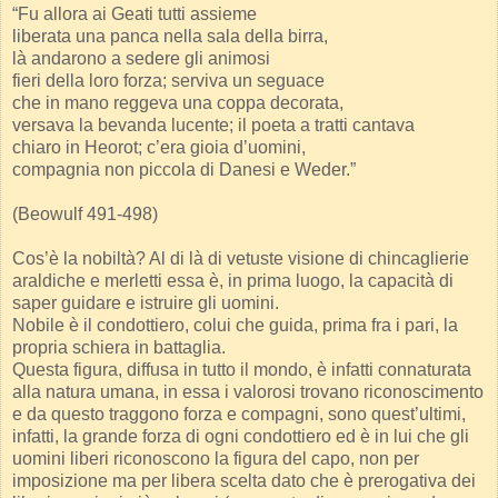
“Fu allora ai Geati tutti assieme
liberata una panca nella sala della birra,
là andarono a sedere gli animosi
fieri della loro forza; serviva un seguace
che in mano reggeva una coppa decorata,
versava la bevanda lucente; il poeta a tratti cantava
chiaro in Heorot; c’era gioia d’uomini,
compagnia non piccola di Danesi e Weder.”
(Beowulf 491-498)
Cos’è la nobiltà? Al di là di vetuste visione di chincaglierie
araldiche e merletti essa è, in prima luogo, la capacità di
saper guidare e istruire gli uomini.
Nobile è il condottiero, colui che guida, prima fra i pari, la
propria schiera in battaglia.
Questa figura, diffusa in tutto il mondo, è infatti connaturata
alla natura umana, in essa i valorosi trovano riconoscimento
e da questo traggono forza e compagni, sono quest’ultimi,
infatti, la grande forza di ogni condottiero ed è in lui che gli
uomini liberi riconoscono la figura del capo, non per
imposizione ma per libera scelta dato che è prerogativa dei