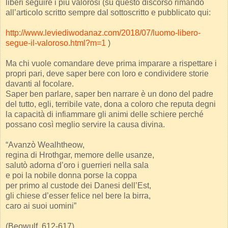
liberi seguire i più valorosi (su questo discorso rimando
all’articolo scritto sempre dal sottoscritto e pubblicato qui:
http://www.leviediwodanaz.com/2018/07/luomo-libero-
segue-il-valoroso.html?m=1
)
Ma chi vuole comandare deve prima imparare a rispettare i
propri pari, deve saper bere con loro e condividere storie
davanti al focolare.
Saper ben parlare, saper ben narrare è un dono del padre
del tutto, egli, terribile vate, dona a coloro che reputa degni
la capacità di infiammare gli animi delle schiere perché
possano così meglio servire la causa divina.
“Avanzò Wealhtheow,
regina di Hrothgar, memore delle usanze,
salutò adorna d’oro i guerrieri nella sala
e poi la nobile donna porse la coppa
per primo al custode dei Danesi dell’Est,
gli chiese d’esser felice nel bere la birra,
caro ai suoi uomini”
(Beowulf, 612-617)