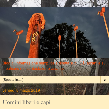
Blog di informazione semplice e diretta sugli Dèi arcani e sul
tribalismo nel contesto euro-asiatico
▼
venerdì 8 marzo 2019
Uomini liberi e capi