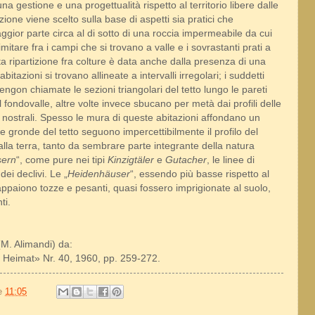
na gestione e una progettualità rispetto al territorio libere dalle
ruzione viene scelto sulla base di aspetti sia pratici che
aggior parte circa al di sotto di una roccia impermeabile da cui
 limitare fra i campi che si trovano a valle e i sovrastanti prati a
 ripartizione fra colture è data anche dalla presenza di una
bitazioni si trovano allineate a intervalli irregolari; i suddetti
 vengon chiamate le sezioni triangolari del tetto lungo le pareti
l fondovalle, altre volte invece sbucano per metà dai profili delle
gli nostrali. Spesso le mura di queste abitazioni affondano un
 le gronde del tetto seguono impercettibilmente il profilo del
e alla terra, tanto da sembrare parte integrante della natura
sern
“, come pure nei tipi
Kinzigtäler
e
Gutacher
, le linee di
dei declivi. Le „
Heidenhäuser
“, essendo più basse rispetto al
, appaiono tozze e pesanti, quasi fossero imprigionate al suolo,
ti.
(M. Alimandi) da:
. Heimat» Nr. 40, 1960, pp. 259-272.
le
11:05