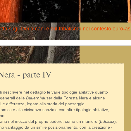
tta sugli Dèi arcani e sul tribalismo nel contesto euro-as
Nera - parte IV
descrivere nel dettaglio le varie tipologie abitative quanto
 generali delle
Bauernhäuser
della Foresta Nera e alcune
. Le differenze, legate alla storia del paesaggio
omico e alla vicinanza spaziale con altre tipologie abitative,
nni.
itaria nel mezzo del proprio podere, come un maniero (
Edelsitz
),
ieno vantaggio da un simile posizionamento, con la creazione -