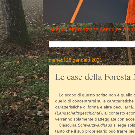
Blog di informazione semplice e dire
martedì 26 gennaio 2021
Le case della Foresta 
Lo scopo di questo scritto non è quello di 
quello di concentrarsi sulle caratteristiche
caratteristiche di forma e altre peculiarità
(
Landschaftsgeschichte
), al contesto econ
verranno solamente tratteggiate con acce
Ciascuna
Schwarzwaldhaus
si erge sol
tanto che il suo proprietario può trarre p