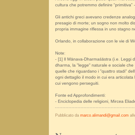
cultura che potremmo definire “primitiva” 
Gli antichi greci avevano credenze analo
presagio di morte; un sogno non molto diss
propria immagine riflessa in uno stagno n
Orlando, in collaborazione con le vie di 
Note:
- [1] Il Mānava-Dharmaśāstra (i.e. Leggi 
dharma, la "legge" naturale e sociale che lo
quelle che riguardano i "quattro stadi" del
ogni dettaglio il modo in cui era articolata l
cui vengono perseguiti.
Fonte ed Approfondimenti:
- Enciclopedia delle religioni, Mircea Eliad
Pubblicato da
marco.alimandi@gmail.com
al