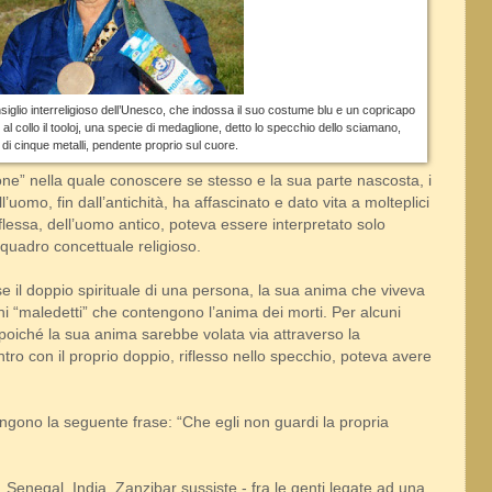
lio interreligioso dell’Unesco, che indossa il suo costume blu e un copricapo
; al collo il tooloj, una specie di medaglione, detto lo specchio dello sciamano,
 di cinque metalli, pendente proprio sul cuore.
ione” nella quale conoscere se stesso e la sua parte nascosta, i
dell’uomo, fin dall’antichità, ha affascinato e dato vita a molteplici
iflessa, dell’uomo antico, poteva essere interpretato solo
 quadro concettuale religioso.
 il doppio spirituale di una persona, la sua anima che viveva
i “maledetti” che contengono l’anima dei morti. Per alcuni
 poiché la sua anima sarebbe volata via attraverso la
tro con il proprio doppio, riflesso nello specchio, poteva avere
engono la seguente frase: “Che egli non guardi la propria
 Senegal, India, Zanzibar sussiste - fra le genti legate ad una