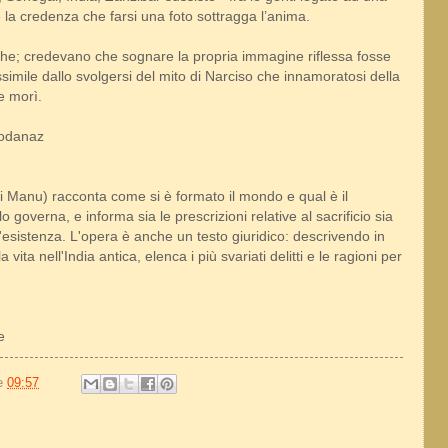
- la credenza che farsi una foto sottragga l’anima.
ghe; credevano che sognare la propria immagine riflessa fosse
imile dallo svolgersi del mito di Narciso che innamoratosi della
e morì.
Wodanaz
di Manu) racconta come si è formato il mondo e qual è il
 governa, e informa sia le prescrizioni relative al sacrificio sia
l'esistenza. L'opera è anche un testo giuridico: descrivendo in
a vita nell'India antica, elenca i più svariati delitti e le ragioni per
e
le
09:57