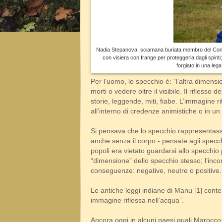
Nadia Stepanova, sciamana buriata membro del Consig
con visiera con frange per proteggerla dagli spiriti
forgiato in una lega
Per l’uomo, lo specchio è: “l’altra dimens
morti o vedere oltre il visibile. Il riflesso 
storie, leggende, miti, fiabe. L’immagine r
all’interno di credenze animistiche o in un
Si pensava che lo specchio rappresentasse
anche senza il corpo - pensate agli specch
popoli era vietato guardarsi allo specchio
“dimensione” dello specchio stesso; l’incon
conseguenze: negative, neutre o positive.
Le antiche leggi indiane di Manu [1] cont
immagine riflessa nell’acqua”.
Ancora oggi in alcuni paesi quali Marocco,