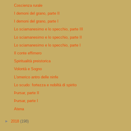
Coscienza rurale
I demoni del grano, parte II
I demoni del grano, parte I
Lo sciamanesimo e lo specchio, parte III
Lo sciamanesimo e lo specchio, parte II
Lo sciamanesimo e lo specchio, parte I
Il conte effimero
Spiritualità preistorica
Volontà e Sogno
L'omerico antro delle ninfe
Lo scudo: fortezza e nobiltà di spirito
Þursar, parte II
Þursar, parte I
Atena
►
2018
(198)