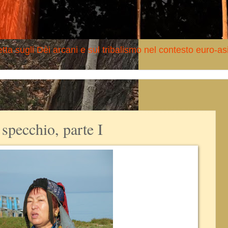
tta sugli Dèi arcani e sul tribalismo nel contesto euro-as
specchio, parte I