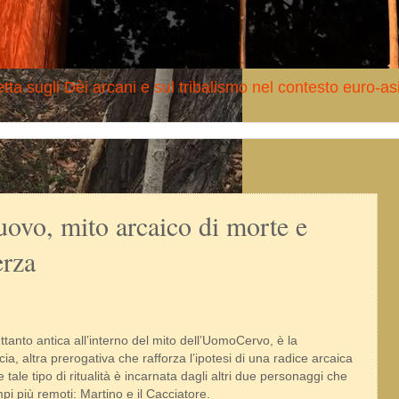
tta sugli Dèi arcani e sul tribalismo nel contesto euro-as
uovo, mito arcaico di morte e
erza
tanto antica all’interno del mito dell’UomoCervo, è la
ia, altra prerogativa che rafforza l’ipotesi di una radice arcaica
 tale tipo di ritualità è incarnata dagli altri due personaggi che
i più remoti: Martino e il Cacciatore.