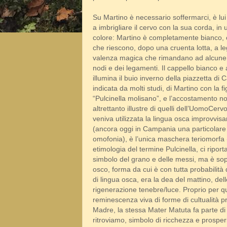
Su Martino è necessario soffermarci, è lui 
a imbrigliare il cervo con la sua corda, in 
colore: Martino è completamente bianco, c
che riescono, dopo una cruenta lotta, a lega
valenza magica che rimandano ad alcune p
nodi e dei legamenti. Il cappello bianco e 
illumina il buio inverno della piazzetta d
indicata da molti studi, di Martino con la f
“Pulcinella molisano”, e l’accostamento no
altrettanto illustre di quelli dell’UomoCerv
veniva utilizzata la lingua osca improvvisan
(ancora oggi in Campania una particolare s
omofonia), è l’unica maschera teriomorfa 
etimologia del termine Pulcinella, ci riporta
simbolo del grano e delle messi, ma è sopra
osco, forma da cui è con tutta probabilità
di lingua osca, era la dea del mattino, dell
rigenerazione tenebre/luce. Proprio per q
reminescenza viva di forme di cultualità p
Madre, la stessa Mater Matuta fa parte di q
ritroviamo, simbolo di ricchezza e prosp