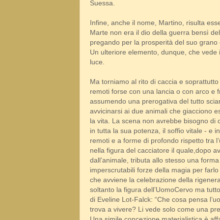
Suessa.
Infine, anche il nome, Martino, risulta ess
Marte non era il dio della guerra bensì dell
pregando per la prosperità del suo grano e 
Un ulteriore elemento, dunque, che vede in
luce.
Ma torniamo al rito di caccia e soprattutto 
remoti forse con una lancia o con arco e f
assumendo una prerogativa del tutto sciam
avvicinarsi ai due animali che giacciono es
la vita. La scena non avrebbe bisogno di c
in tutta la sua potenza, il soffio vitale -
remoti e a forme di profondo rispetto tra 
nella figura del cacciatore il quale,dopo a
dall’animale, tributa allo stesso una for
imperscrutabili forze della magia per farlo 
che avviene la celebrazione della rigenera
soltanto la figura dell’UomoCervo ma tut
di Eveline Lot-Falck: “Che cosa pensa l’uom
trova a vivere? Li vede solo come una pr
Una simile concezione materialistica è aff