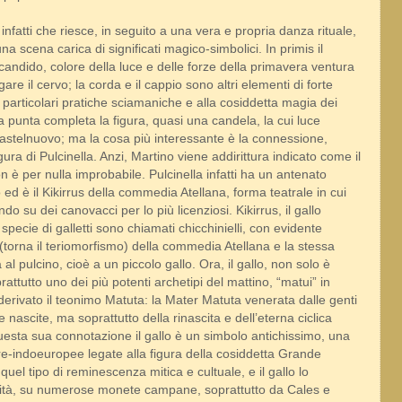
infatti che riesce, in seguito a una vera e propria danza rituale,
una scena carica di significati magico-simbolici. In primis il
andido, colore della luce e delle forze della primavera ventura
re il cervo; la corda e il cappio sono altri elementi di forte
articolari pratiche sciamaniche e alla cosiddetta magia dei
a punta completa la figura, quasi una candela, la cui luce
i Castelnuovo; ma la cosa più interessante è la connessione,
igura di Pulcinella. Anzi, Martino viene addirittura indicato come il
n è per nulla improbabile. Pulcinella infatti ha un antenato
o ed è il Kikirrus della commedia Atellana, forma teatrale in cui
do su dei canovacci per lo più licenziosi. Kikirrus, il gallo
pecie di galletti sono chiamati chicchinielli, con evidente
(torna il teriomorfismo) della commedia Atellana e la stessa
 al pulcino, cioè a un piccolo gallo. Ora, il gallo, non solo è
ttutto uno dei più potenti archetipi del mattino, “matui” in
 derivato il teonimo Matuta: la Mater Matuta venerata dalle genti
e nascite, ma soprattutto della rinascita e dell’eterna ciclica
uesta sua connotazione il gallo è un simbolo antichissimo, una
re-indoeuropee legate alla figura della cosiddetta Grande
uel tipo di reminescenza mitica e cultuale, e il gallo lo
erità, su numerose monete campane, soprattutto da Cales e