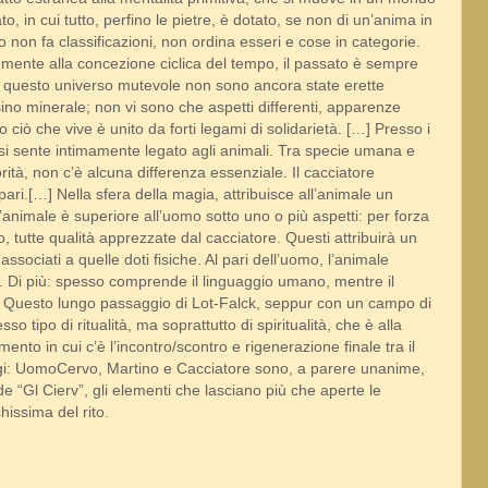
ato, in cui tutto, perfino le pietre, è dotato, se non di un’anima in
vo non fa classificazioni, non ordina esseri e cose in categorie.
emente alla concezione ciclica del tempo, il passato è sempre
.] In questo universo mutevole non sono ancora state erette
sino minerale; non vi sono che aspetti differenti, apparenze
tto ciò che vive è unito da forti legami di solidarietà. […] Presso i
o si sente intimamente legato agli animali. Tra specie umana e
ità, non c’è alcuna differenza essenziale. Il cacciatore
ri.[…] Nella sfera della magia, attribuisce all’animale un
 l’animale è superiore all’uomo sotto uno o più aspetti: per forza
atto, tutte qualità apprezzate dal cacciatore. Questi attribuirà un
associati a quelle doti fisiche. Al pari dell’uomo, l’animale
. Di più: spesso comprende il linguaggio umano, mentre il
5). Questo lungo passaggio di Lot-Falck, seppur con un campo di
o tipo di ritualità, ma soprattutto di spiritualità, che è alla
ento in cui c’è l’incontro/scontro e rigenerazione finale tra il
aggi: UomoCervo, Martino e Cacciatore sono, a parere unanime,
 de “Gl Cierv”, gli elementi che lasciano più che aperte le
hissima del rito.