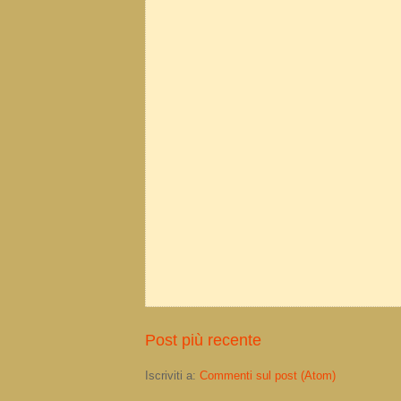
Post più recente
Iscriviti a:
Commenti sul post (Atom)