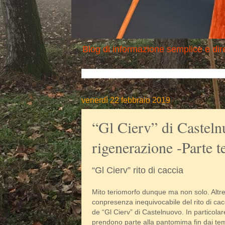
Blog di informazione semplice e dire
venerdì 22 febbraio 2019
“Gl Cierv” di Casteln
rigenerazione -Parte t
“Gl Cierv” rito di caccia
Mito teriomorfo dunque ma non solo. Altret
conpresenza inequivocabile del rito di cacc
de “Gl Cierv” di Castelnuovo. In particolare
prendono parte alla pantomima fin dai temp