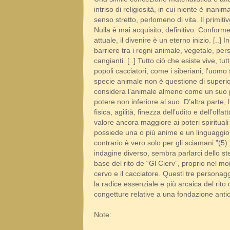
intriso di religiosità, in cui niente è inanim
senso stretto, perlomeno di vita. Il primiti
Nulla è mai acquisito, definitivo. Conform
attuale, il divenire è un eterno inizio. [.
barriere tra i regni animale, vegetale, per
cangianti. [..] Tutto ciò che esiste vive, tu
popoli cacciatori, come i siberiani, l’uom
specie animale non è questione di superior
considera l’animale almeno come un suo pa
potere non inferiore al suo. D’altra parte,
fisica, agilità, finezza dell’udito e dell’olf
valore ancora maggiore ai poteri spirituali 
possiede una o più anime e un linguaggio
contrario è vero solo per gli sciamani.”(
indagine diverso, sembra parlarci dello stess
base del rito de “Gl Cierv”, proprio nel mom
cervo e il cacciatore. Questi tre person
la radice essenziale e più arcaica del rito
congetture relative a una fondazione antic
Note: