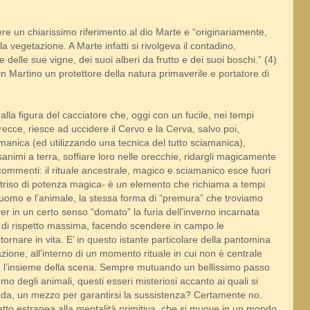
ere un chiarissimo riferimento al dio Marte e “originariamente,
a vegetazione. A Marte infatti si rivolgeva il contadino,
delle sue vigne, dei suoi alberi da frutto e dei suoi boschi.” (4)
 Martino un protettore della natura primaverile e portatore di
alla figura del cacciatore che, oggi con un fucile, nei tempi
recce, riesce ad uccidere il Cervo e la Cerva, salvo poi,
anica (ed utilizzando una tecnica del tutto sciamanica),
animi a terra, soffiare loro nelle orecchie, ridargli magicamente
ommenti: il rituale ancestrale, magico e sciamanico esce fuori
 e intriso di potenza magica- è un elemento che richiama a tempi
l’uomo e l’animale, la stessa forma di “premura” che troviamo
ver in un certo senso “domato” la furia dell’inverno incarnata
ma di rispetto massima, facendo scendere in campo le
tornare in vita. E’ in questo istante particolare della pantomina
zione, all’interno di un momento rituale in cui non è centrale
to l’insieme della scena. Sempre mutuando un bellissimo passo
o degli animali, questi esseri misteriosi accanto ai quali si
eda, un mezzo per garantirsi la sussistenza? Certamente no.
atto estranea alla mentalità primitiva, che si muove in un mondo