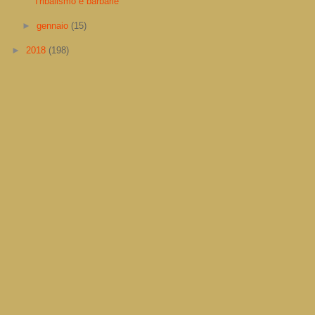
Tribalismo e barbarie
►
gennaio
(15)
►
2018
(198)