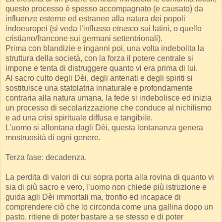
questo processo è spesso accompagnato (e causato) da
influenze esterne ed estranee alla natura dei popoli
indoeuropei (si veda l’influsso etrusco sui latini, o quello
cristiano/francone sui germani settentrionali).
Prima con blandizie e inganni poi, una volta indebolita la
struttura della società, con la forza il potere centrale si
impone e tenta di distruggere quanto vi era prima di lui.
Al sacro culto degli Dèi, degli antenati e degli spiriti si
sostituisce una statolatria innaturale e profondamente
contraria alla natura umana, la fede si indebolisce ed inizia
un processo di secolarizzazione che conduce al nichilismo
e ad una crisi spirituale diffusa e tangibile.
L’uomo si allontana dagli Dèi, questa lontananza genera
mostruosità di ogni genere.
Terza fase: decadenza.
La perdita di valori di cui sopra porta alla rovina di quanto vi
sia di più sacro e vero, l’uomo non chiede più istruzione e
guida agli Dèi immortali ma, tronfio ed incapace di
comprendere ciò che lo circonda come una gallina dopo un
pasto, ritiene di poter bastare a se stesso e di poter