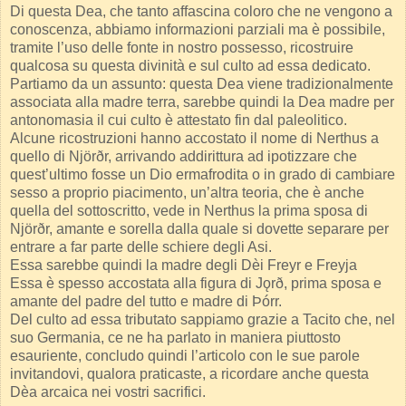
Di questa Dea, che tanto affascina coloro che ne vengono a
conoscenza, abbiamo informazioni parziali ma è possibile,
tramite l’uso delle fonte in nostro possesso, ricostruire
qualcosa su questa divinità e sul culto ad essa dedicato.
Partiamo da un assunto: questa Dea viene tradizionalmente
associata alla madre terra, sarebbe quindi la Dea madre per
antonomasia il cui culto è attestato fin dal paleolitico.
Alcune ricostruzioni hanno accostato il nome di Nerthus a
quello di Njörðr, arrivando addirittura ad ipotizzare che
quest’ultimo fosse un Dio ermafrodita o in grado di cambiare
sesso a proprio piacimento, un’altra teoria, che è anche
quella del sottoscritto, vede in Nerthus la prima sposa di
Njörðr, amante e sorella dalla quale si dovette separare per
entrare a far parte delle schiere degli Asi.
Essa sarebbe quindi la madre degli Dèi Freyr e Freyja
Essa è spesso accostata alla figura di Jǫrð, prima sposa e
amante del padre del tutto e madre di Þórr.
Del culto ad essa tributato sappiamo grazie a Tacito che, nel
suo Germania, ce ne ha parlato in maniera piuttosto
esauriente, concludo quindi l’articolo con le sue parole
invitandovi, qualora praticaste, a ricordare anche questa
Dèa arcaica nei vostri sacrifici.