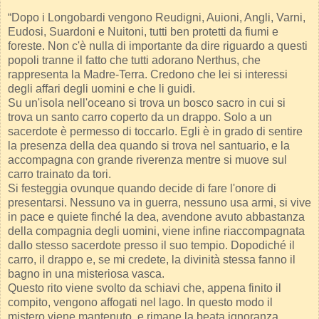
“Dopo i Longobardi vengono Reudigni, Auioni, Angli, Varni,
Eudosi, Suardoni e Nuitoni, tutti ben protetti da fiumi e
foreste. Non c'è nulla di importante da dire riguardo a questi
popoli tranne il fatto che tutti adorano Nerthus, che
rappresenta la Madre-Terra. Credono che lei si interessi
degli affari degli uomini e che li guidi.
Su un'isola nell'oceano si trova un bosco sacro in cui si
trova un santo carro coperto da un drappo. Solo a un
sacerdote è permesso di toccarlo. Egli è in grado di sentire
la presenza della dea quando si trova nel santuario, e la
accompagna con grande riverenza mentre si muove sul
carro trainato da tori.
Si festeggia ovunque quando decide di fare l'onore di
presentarsi. Nessuno va in guerra, nessuno usa armi, si vive
in pace e quiete finché la dea, avendone avuto abbastanza
della compagnia degli uomini, viene infine riaccompagnata
dallo stesso sacerdote presso il suo tempio. Dopodiché il
carro, il drappo e, se mi credete, la divinità stessa fanno il
bagno in una misteriosa vasca.
Questo rito viene svolto da schiavi che, appena finito il
compito, vengono affogati nel lago. In questo modo il
mistero viene mantenuto, e rimane la beata ignoranza