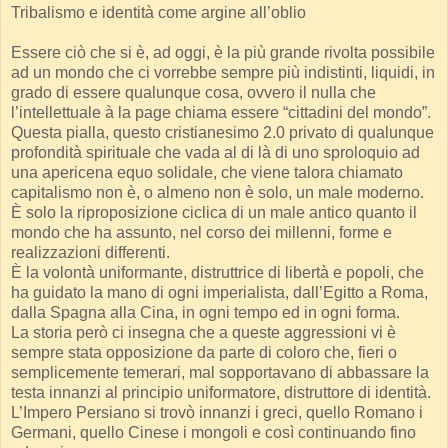
Tribalismo e identità come argine all’oblio
Essere ciò che si è, ad oggi, è la più grande rivolta possibile
ad un mondo che ci vorrebbe sempre più indistinti, liquidi, in
grado di essere qualunque cosa, ovvero il nulla che
l’intellettuale à la page chiama essere “cittadini del mondo”.
Questa pialla, questo cristianesimo 2.0 privato di qualunque
profondità spirituale che vada al di là di uno sproloquio ad
una apericena equo solidale, che viene talora chiamato
capitalismo non è, o almeno non è solo, un male moderno.
È solo la riproposizione ciclica di un male antico quanto il
mondo che ha assunto, nel corso dei millenni, forme e
realizzazioni differenti.
È la volontà uniformante, distruttrice di libertà e popoli, che
ha guidato la mano di ogni imperialista, dall’Egitto a Roma,
dalla Spagna alla Cina, in ogni tempo ed in ogni forma.
La storia però ci insegna che a queste aggressioni vi è
sempre stata opposizione da parte di coloro che, fieri o
semplicemente temerari, mal sopportavano di abbassare la
testa innanzi al principio uniformatore, distruttore di identità.
L’Impero Persiano si trovò innanzi i greci, quello Romano i
Germani, quello Cinese i mongoli e così continuando fino