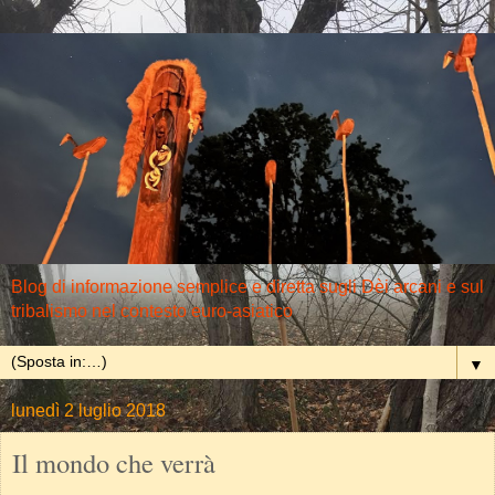
Blog di informazione semplice e diretta sugli Dèi arcani e sul
tribalismo nel contesto euro-asiatico
▼
lunedì 2 luglio 2018
Il mondo che verrà