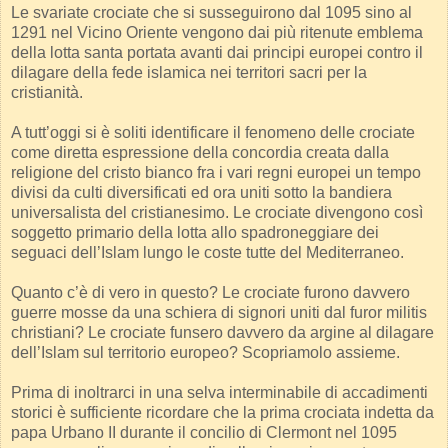
Le svariate crociate che si susseguirono dal 1095 sino al
1291 nel Vicino Oriente vengono dai più ritenute emblema
della lotta santa portata avanti dai principi europei contro il
dilagare della fede islamica nei territori sacri per la
cristianità.
A tutt’oggi si è soliti identificare il fenomeno delle crociate
come diretta espressione della concordia creata dalla
religione del cristo bianco fra i vari regni europei un tempo
divisi da culti diversificati ed ora uniti sotto la bandiera
universalista del cristianesimo. Le crociate divengono così
soggetto primario della lotta allo spadroneggiare dei
seguaci dell’Islam lungo le coste tutte del Mediterraneo.
Quanto c’è di vero in questo? Le crociate furono davvero
guerre mosse da una schiera di signori uniti dal furor militis
christiani? Le crociate funsero davvero da argine al dilagare
dell’Islam sul territorio europeo? Scopriamolo assieme.
Prima di inoltrarci in una selva interminabile di accadimenti
storici è sufficiente ricordare che la prima crociata indetta da
papa Urbano II durante il concilio di Clermont nel 1095