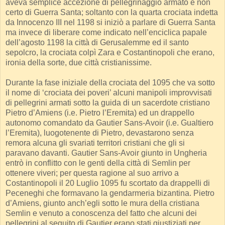
aveva semplice accezione di pellegrinaggio armato e non
certo di Guerra Santa; soltanto con la quarta crociata indetta
da Innocenzo III nel 1198 si iniziò a parlare di Guerra Santa
ma invece di liberare come indicato nell’enciclica papale
dell’agosto 1198 la città di Gerusalemme ed il santo
sepolcro, la crociata colpì Zara e Costantinopoli che erano,
ironia della sorte, due città cristianissime.
Durante la fase iniziale della crociata del 1095 che va sotto
il nome di ‘crociata dei poveri’ alcuni manipoli improvvisati
di pellegrini armati sotto la guida di un sacerdote cristiano
Pietro d’Amiens (i.e. Pietro l’Eremita) ed un drappello
autonomo comandato da Gautier Sans-Avoir (i.e. Gualtiero
l’Eremita), luogotenente di Pietro, devastarono senza
remora alcuna gli svariati territori cristiani che gli si
paravano davanti. Gautier Sans-Avoir giunto in Ungheria
entrò in conflitto con le genti della città di Semlin per
ottenere viveri; per questa ragione al suo arrivo a
Costantinopoli il 20 Luglio 1095 fu scortato da drappelli di
Peceneghi che formavano la gendarmeria bizantina. Pietro
d’Amiens, giunto anch’egli sotto le mura della cristiana
Semlin e venuto a conoscenza del fatto che alcuni dei
pellegrini al seguito di Gautier erano stati giustiziati per