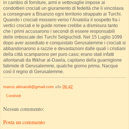
in cambio di forniture, armi e vettovaglie impose ai
condottieri crociati un giuramento di fedeltà che li vincolava
a consegnare a Bisanzio ogni territorio strappato ai Turchi.
Quando i crociati mossero verso l’Anatolia il sospetto fra i
vertici crociati e le guide romee crebbe a dismisura tanto
che i primi accusarono i secondi di essere responsabili
delle imboscate dei Turchi Selgiuchidi. Nel 15 Luglio 1099
dopo aver assediato e conquistato Gerusalemme i crociati si
abbandonarono a razzie e devastazioni dalle quali i cristiani
della città scamparono per puro caso; erano stati infatti
allontanati da Iftikhar al-Dawla, capitano della guarnigione
fatimide di Gerusalemme, qualche giorno prima. Nacque
così il regno di Gerusalemme.
marco.alimandi@gmail.com
alle
06:42
Condividi
Nessun commento:
Posta un commento