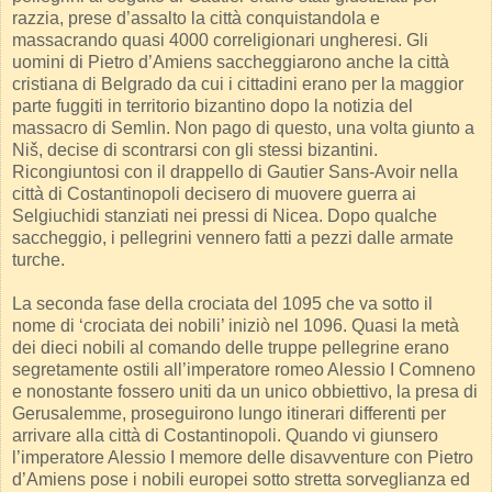
razzia, prese d’assalto la città conquistandola e
massacrando quasi 4000 correligionari ungheresi. Gli
uomini di Pietro d’Amiens saccheggiarono anche la città
cristiana di Belgrado da cui i cittadini erano per la maggior
parte fuggiti in territorio bizantino dopo la notizia del
massacro di Semlin. Non pago di questo, una volta giunto a
Niš, decise di scontrarsi con gli stessi bizantini.
Ricongiuntosi con il drappello di Gautier Sans-Avoir nella
città di Costantinopoli decisero di muovere guerra ai
Selgiuchidi stanziati nei pressi di Nicea. Dopo qualche
saccheggio, i pellegrini vennero fatti a pezzi dalle armate
turche.
La seconda fase della crociata del 1095 che va sotto il
nome di ‘crociata dei nobili’ iniziò nel 1096. Quasi la metà
dei dieci nobili al comando delle truppe pellegrine erano
segretamente ostili all’imperatore romeo Alessio I Comneno
e nonostante fossero uniti da un unico obbiettivo, la presa di
Gerusalemme, proseguirono lungo itinerari differenti per
arrivare alla città di Costantinopoli. Quando vi giunsero
l’imperatore Alessio I memore delle disavventure con Pietro
d’Amiens pose i nobili europei sotto stretta sorveglianza ed