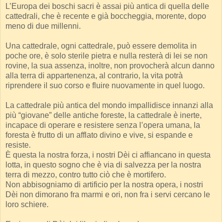
L’Europa dei boschi sacri è assai più antica di quella delle
cattedrali, che è recente e già boccheggia, morente, dopo
meno di due millenni.
Una cattedrale, ogni cattedrale, può essere demolita in
poche ore, è solo sterile pietra e nulla resterà di lei se non
rovine, la sua assenza, inoltre, non provocherà alcun danno
alla terra di appartenenza, al contrario, la vita potrà
riprendere il suo corso e fluire nuovamente in quel luogo.
La cattedrale più antica del mondo impallidisce innanzi alla
più “giovane” delle antiche foreste, la cattedrale è inerte,
incapace di operare e resistere senza l’opera umana, la
foresta è frutto di un afflato divino e vive, si espande e
resiste.
È questa la nostra forza, i nostri Dèi ci affiancano in questa
lotta, in questo sogno che è via di salvezza per la nostra
terra di mezzo, contro tutto ciò che è mortifero.
Non abbisogniamo di artificio per la nostra opera, i nostri
Dèi non dimorano fra marmi e ori, non fra i servi cercano le
loro schiere.