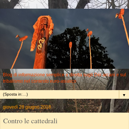
Blog di informazione semplice e diretta sugli Dèi arcani e sul
tribalismo nel contesto euro-asiatico
▼
giovedì 28 giugno 2018
Contro le cattedrali